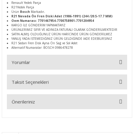
Renault Yedek Parça
R21Yedek Parça
Ürün
Bosch
Markadır
.
R21 Nevada Ön Fren Diski Adet (1986-1991) (244 /20.5-17.7 MM)
Oem Numarası: 7701467954-7700758901-7701204954
KARGO İLE GÖNDERİM YAPMAKTAYIZ
ÜRÜNLERİMİZ SIFIR VE ADINIZA FATURALI OLARAK GÖNDERİLMEKTEDİR
SATIN ALMIŞ OLDUĞUNUZ ÜRÜN HARİCİNDE ÜRÜN GÖNDERİLMEZ
YANLIŞ YADA İSTEMEDİĞİNİZ ÜRÜN GELDİĞİNDE İADE EDEBİLİRSİNİZ
R21 Sedan Fren Disk Ayna Ön Sağ ve Sol Adet
Alternatif Numaralar: BOSCH 0986478278
Yorumlar
Taksit Seçenekleri
Bu ürüne ilk yorumu siz yapın!
Önerileriniz
Yorum Yaz
Bu ürünün fiyat bilgisi, resim, ürün açıklamalarında ve diğer
konularda yetersiz gördüğünüz noktaları öneri formunu
kullanarak tarafımıza iletebilirsiniz.
Görüş ve önerileriniz için teşekkür ederiz.