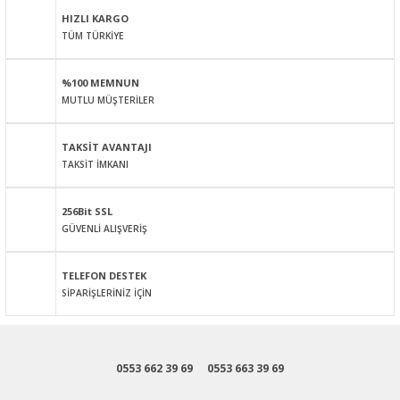
HIZLI KARGO
TÜM TÜRKİYE
Ürün resmi kalitesiz, bozuk veya görüntülenemiyor.
Ürün açıklamasında eksik bilgiler bulunuyor.
%100 MEMNUN
Ürün bilgilerinde hatalar bulunuyor.
MUTLU MÜŞTERİLER
Ürün fiyatı diğer sitelerden daha pahalı.
Bu ürüne benzer farklı alternatifler olmalı.
TAKSİT AVANTAJI
TAKSİT İMKANI
256Bit SSL
GÜVENLİ ALIŞVERİŞ
Gönder
TELEFON DESTEK
SİPARİŞLERİNİZ İÇİN
0553 662 39 69
0553 663 39 69