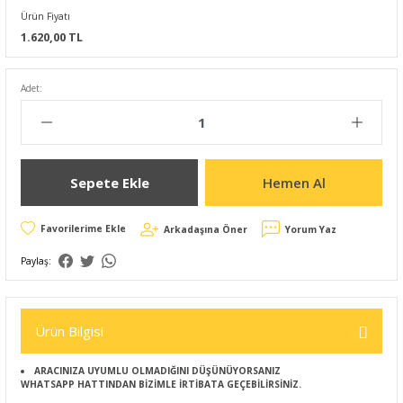
Ürün Fiyatı
1.620,00 TL
Adet:
Sepete Ekle
Hemen Al
Arkadaşına Öner
Yorum Yaz
Paylaş:
Ürün Bilgisi
ARACINIZA UYUMLU OLMADIĞINI DÜŞÜNÜYORSANIZ
WHATSAPP HATTINDAN BİZİMLE İRTİBATA GEÇEBİLİRSİNİZ.