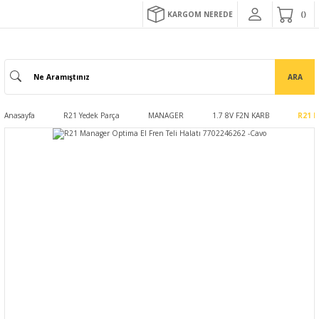
KARGOM NEREDE
ARA
Anasayfa
R21 Yedek Parça
MANAGER
1.7 8V F2N KARB
R21 M