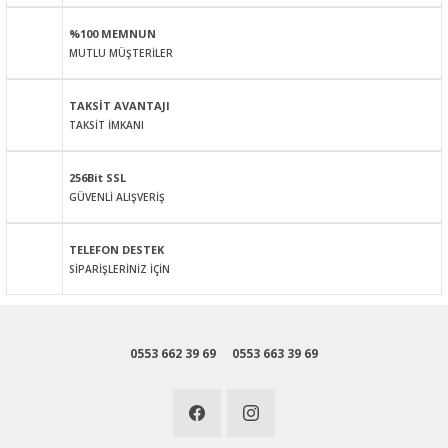
Ürün açıklamasında eksik bilgiler bulunuyor.
%100 MEMNUN
Ürün bilgilerinde hatalar bulunuyor.
MUTLU MÜŞTERİLER
Ürün fiyatı diğer sitelerden daha pahalı.
Bu ürüne benzer farklı alternatifler olmalı.
TAKSİT AVANTAJI
TAKSİT İMKANI
256Bit SSL
GÜVENLİ ALIŞVERİŞ
Gönder
TELEFON DESTEK
SİPARİŞLERİNİZ İÇİN
0553 662 39 69
0553 663 39 69