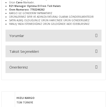
Ürün
Cavo
Markadır
.
R21 Manager Optima El Fren Teli Halatı
Oem Numarası: 7702246262
KARGO İLE GÖNDERİM YAPMAKTAYIZ
ÜRÜNLERİMİZ SIFIR VE ADINIZA FATURALI OLARAK GÖNDERİLMEKTEDİR
SATIN ALMIŞ OLDUĞUNUZ ÜRÜN HARİCİNDE ÜRÜN GÖNDERİLMEZ
YANLIŞ YADA İSTEMEDİĞİNİZ ÜRÜN GELDİĞİNDE İADE EDEBİLİRSİNİZ
Yorumlar
Taksit Seçenekleri
Bu ürüne ilk yorumu siz yapın!
Önerileriniz
Yorum Yaz
Bu ürünün fiyat bilgisi, resim, ürün açıklamalarında ve diğer
konularda yetersiz gördüğünüz noktaları öneri formunu
kullanarak tarafımıza iletebilirsiniz.
Görüş ve önerileriniz için teşekkür ederiz.
HIZLI KARGO
TÜM TÜRKİYE
Ürün resmi kalitesiz, bozuk veya görüntülenemiyor.