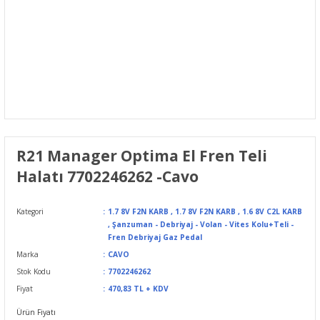
R21 Manager Optima El Fren Teli
Halatı 7702246262 -Cavo
Kategori
1.7 8V F2N KARB
,
1.7 8V F2N KARB
,
1.6 8V C2L KARB
,
Şanzuman - Debriyaj - Volan - Vites Kolu+Teli -
Fren Debriyaj Gaz Pedal
Marka
CAVO
Stok Kodu
7702246262
Fiyat
470,83 TL + KDV
Ürün Fiyatı