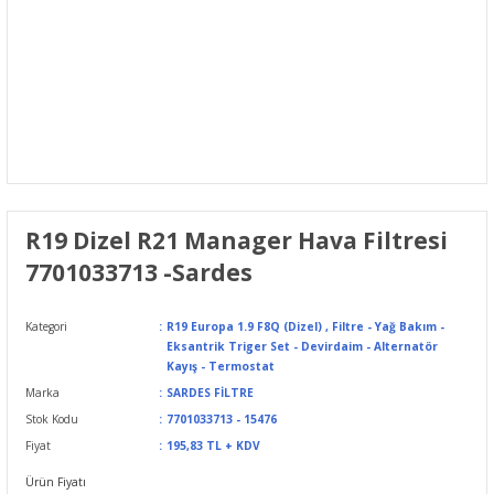
R19 Dizel R21 Manager Hava Filtresi
7701033713 -Sardes
Kategori
R19 Europa 1.9 F8Q (Dizel)
,
Filtre - Yağ Bakım -
Eksantrik Triger Set - Devirdaim - Alternatör
Kayış - Termostat
Marka
SARDES FİLTRE
Stok Kodu
7701033713 - 15476
Fiyat
195,83 TL + KDV
Ürün Fiyatı