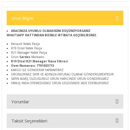
Ürün Bilgisi
ARACINIZA UYUMLU OLMADIĞINI DÜŞÜNÜYORSANIZ
WHATSAPP HATTINDAN BİZİMLE İRTİBATA GEÇEBİLİRSİNİZ.
Renault Yedek Parça
R19 Dizel Yedek Parça
R21 Manager Yedek Parça
Ürün
Sardes
Markadır
.
R19 Dizel R21 Manager Hava Filtresi
Oem Numarası: 7701033713
KARGO İLE GÖNDERİM YAPMAKTAYIZ
ÜRÜNLERİMİZ SIFIR VE ADINIZA FATURALI OLARAK GÖNDERİLMEKTEDİR
SATIN ALMIŞ OLDUĞUNUZ ÜRÜN HARİCİNDE ÜRÜN GÖNDERİLMEZ
YANLIŞ YADA İSTEMEDİĞİNİZ ÜRÜN GELDİĞİNDE İADE EDEBİLİRSİNİZ
Yorumlar
Taksit Seçenekleri
Bu ürüne ilk yorumu siz yapın!