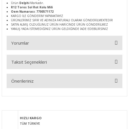
Ürün
Delphi
Markadır
.
R12 Toros Sol Rot Kolu Mili
Oem Numarası: 7700571172
KARGO İLE GÖNDERİM YAPMAKTAYIZ
ÜRÜNLERİMİZ SIFIR VE ADINIZA FATURALI OLARAK GÖNDERİLMEKTEDİR
SATIN ALMIŞ OLDUĞUNUZ ÜRÜN HARİCİNDE ÜRÜN GÖNDERİLMEZ
YANLIŞ YADA İSTEMEDİĞİNİZ ÜRÜN GELDİĞİNDE İADE EDEBİLİRSİNİZ
Yorumlar
Taksit Seçenekleri
Bu ürüne ilk yorumu siz yapın!
Önerileriniz
Yorum Yaz
Bu ürünün fiyat bilgisi, resim, ürün açıklamalarında ve diğer
konularda yetersiz gördüğünüz noktaları öneri formunu
kullanarak tarafımıza iletebilirsiniz.
Görüş ve önerileriniz için teşekkür ederiz.
HIZLI KARGO
TÜM TÜRKİYE
Ürün resmi kalitesiz, bozuk veya görüntülenemiyor.