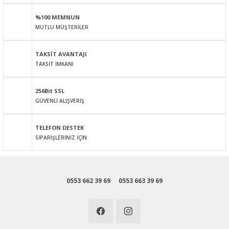
Ürün açıklamasında eksik bilgiler bulunuyor.
%100 MEMNUN
Ürün bilgilerinde hatalar bulunuyor.
MUTLU MÜŞTERİLER
Ürün fiyatı diğer sitelerden daha pahalı.
Bu ürüne benzer farklı alternatifler olmalı.
TAKSİT AVANTAJI
TAKSİT İMKANI
256Bit SSL
GÜVENLİ ALIŞVERİŞ
Gönder
TELEFON DESTEK
SİPARİŞLERİNİZ İÇİN
0553 662 39 69
0553 663 39 69