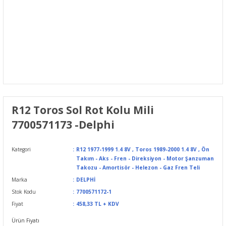
R12 Toros Sol Rot Kolu Mili
7700571173 -Delphi
Kategori
R12 1977-1999 1.4 8V
,
Toros 1989-2000 1.4 8V
,
Ön
Takım - Aks - Fren - Direksiyon - Motor Şanzuman
Takozu - Amortisör - Helezon - Gaz Fren Teli
Marka
DELPHİ
Stok Kodu
7700571172-1
Fiyat
458,33 TL + KDV
Ürün Fiyatı