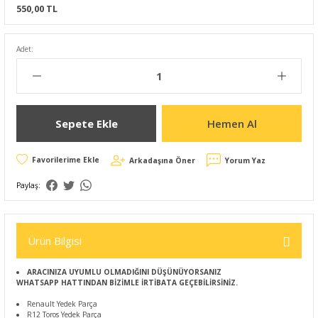
550,00 TL
Adet:
Sepete Ekle
Hemen Al
Arkadaşına Öner
Yorum Yaz
Paylaş:
Ürün Bilgisi
ARACINIZA UYUMLU OLMADIĞINI DÜŞÜNÜYORSANIZ
WHATSAPP HATTINDAN BİZİMLE İRTİBATA GEÇEBİLİRSİNİZ.
Renault Yedek Parça
R12 Toros Yedek Parça