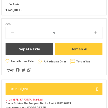
Ürün Fiyatı
1.625,00 TL
Adet:
Sepete Ekle
Hemen Al
Arkadaşına Öner
Yorum Yaz
Paylaş:
Ürün Bilgisi
Ürün YERLİ KAPORTA Markadır
Dacia Dokker Ön Tampon Darbe Emici 620932632R
620932632R