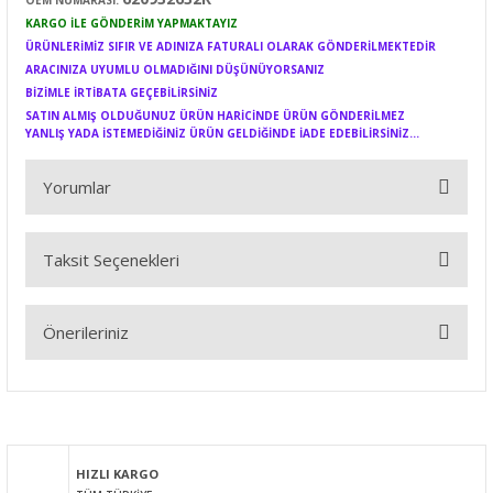
OEM NUMARASI:
KARGO İLE GÖNDERİM YAPMAKTAYIZ
ÜRÜNLERİMİZ SIFIR VE ADINIZA FATURALI OLARAK GÖNDERİLMEKTEDİR
ARACINIZA UYUMLU OLMADIĞINI DÜŞÜNÜYORSANIZ
BİZİMLE İRTİBATA GEÇEBİLİRSİNİZ
SATIN ALMIŞ OLDUĞUNUZ ÜRÜN HARİCİNDE ÜRÜN GÖNDERİLMEZ
YANLIŞ YADA İSTEMEDİĞİNİZ ÜRÜN GELDİĞİNDE İADE EDEBİLİRSİNİZ...
Yorumlar
Taksit Seçenekleri
Bu ürüne ilk yorumu siz yapın!
Önerileriniz
Yorum Yaz
Bu ürünün fiyat bilgisi, resim, ürün açıklamalarında ve diğer
konularda yetersiz gördüğünüz noktaları öneri formunu
kullanarak tarafımıza iletebilirsiniz.
Görüş ve önerileriniz için teşekkür ederiz.
HIZLI KARGO