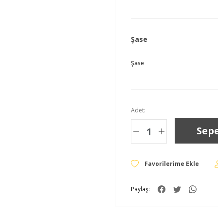
Şase
Şase
Adet:
Sepe
Paylaş: