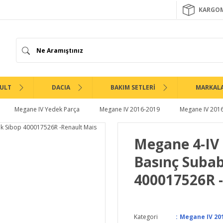
KARGOM
ULT
DACIA
BAKIM SETLERİ
MARKAL
Megane IV Yedek Parça
Megane IV 2016-2019
Megane IV 2016
Megane 4-IV 
Basınç Subab
400017526R 
Kategori
Megane IV 201