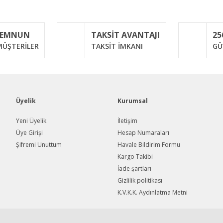
Bu ürüne ilk yorumu siz yapın!
MEMNUN
TAKSİT AVANTAJI
25
Yorum Yaz
ÜŞTERİLER
TAKSİT İMKANI
GÜ
Üyelik
Kurumsal
Yeni Üyelik
İletişim
Üye Girişi
Hesap Numaraları
Şifremi Unuttum
Havale Bildirim Formu
Gönder
Kargo Takibi
İade şartları
Gizlilik politikası
K.V.K.K. Aydınlatma Metni