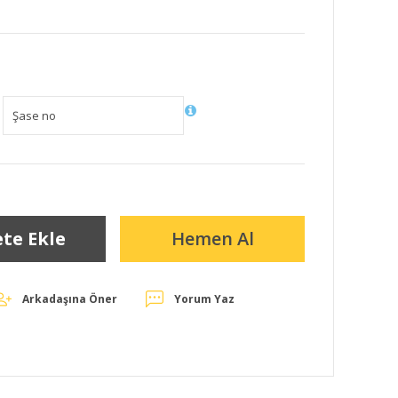
te Ekle
Hemen Al
Arkadaşına Öner
Yorum Yaz