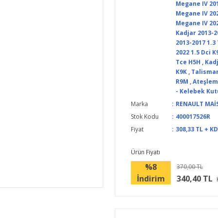
Megane IV 201
Megane IV 202
Megane IV 202
Kadjar 2013-2
2013-2017 1.3
2022 1.5 Dci K
Tce H5H
,
Kadj
K9K
,
Talisman
R9M
,
Ateşleme
- Kelebek Ku
Marka
RENAULT MAİ
Stok Kodu
400017526R
Fiyat
308,33 TL + K
Ürün Fiyatı
%8
370,00 TL
İndirim
340,40 TL