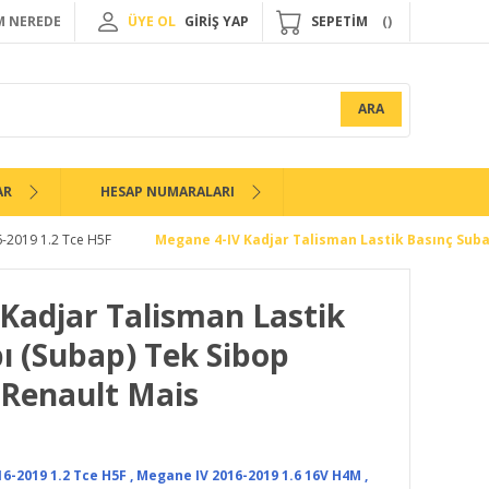
 NEREDE
ÜYE OL
GİRİŞ YAP
SEPETİM
ARA
AR
HESAP NUMARALARI
-2019 1.2 Tce H5F
Megane 4-IV Kadjar Talisman Lastik Basınç Suba
Kadjar Talisman Lastik
ı (Subap) Tek Sibop
-Renault Mais
6-2019 1.2 Tce H5F
,
Megane IV 2016-2019 1.6 16V H4M
,