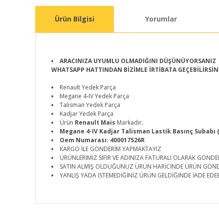
Ürün Bilgisi
Yorumlar
ARACINIZA UYUMLU OLMADIĞINI DÜŞÜNÜYORSANIZ
WHATSAPP HATTINDAN BİZİMLE İRTİBATA GEÇEBİLİRSİN
Renault Yedek Parça
Megane 4-IV Yedek Parça
Talisman Yedek Parça
Kadjar Yedek Parça
Ürün
Renault Mais
Markadır
.
Megane 4-IV Kadjar Talisman Lastik Basınç Subabı 
Oem Numarası: 400017526R
KARGO İLE GÖNDERİM YAPMAKTAYIZ
ÜRÜNLERİMİZ SIFIR VE ADINIZA FATURALI OLARAK GÖNDE
SATIN ALMIŞ OLDUĞUNUZ ÜRÜN HARİCİNDE ÜRÜN GÖN
YANLIŞ YADA İSTEMEDİĞİNİZ ÜRÜN GELDİĞİNDE İADE EDEB
Bu ürünün fiyat bilgisi, resim, ürün açıklamalarında ve d
Görüş ve önerileriniz için teşekkür ederiz.