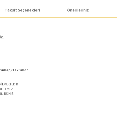
Taksit Seçenekleri
Önerileriniz
İZ.
(Subap) Tek Sibop
RİLMEKTEDİR
DERİLMEZ
İLİRSİNİZ
iğer konularda yetersiz gördüğünüz noktaları öneri formunu kullanarak taraf