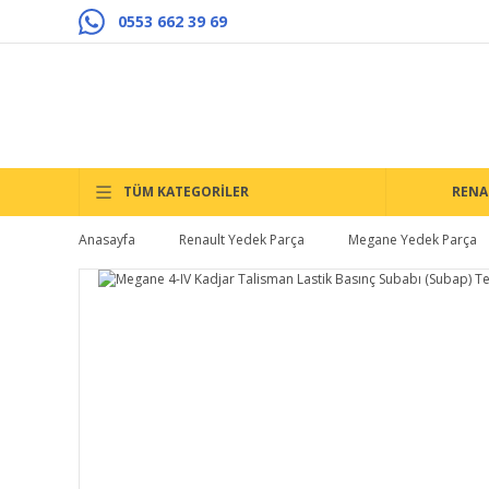
0553 662 39 69
TÜM KATEGORİLER
RENA
Anasayfa
Renault Yedek Parça
Megane Yedek Parça