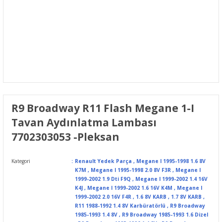
R9 Broadway R11 Flash Megane 1-I
Tavan Aydınlatma Lambası
7702303053 -Pleksan
Kategori
Renault Yedek Parça
,
Megane I 1995-1998 1.6 8V
K7M
,
Megane I 1995-1998 2.0 8V F3R
,
Megane I
1999-2002 1.9 Dti F9Q
,
Megane I 1999-2002 1.4 16V
K4J
,
Megane I 1999-2002 1.6 16V K4M
,
Megane I
1999-2002 2.0 16V F4R
,
1.6 8V KARB
,
1.7 8V KARB
,
R11 1988-1992 1.4 8V Karbüratörlü
,
R9 Broadway
1985-1993 1.4 8V
,
R9 Broadway 1985-1993 1.6 Dizel