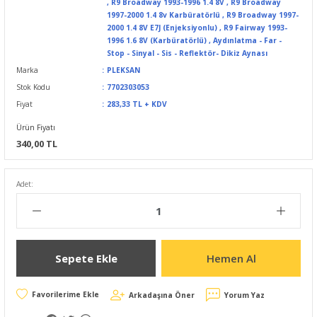
,
R9 Broadway 1993-1996 1.4 8V
,
R9 Broadway
1997-2000 1.4 8v Karbüratörlü
,
R9 Broadway 1997-
2000 1.4 8V E7J (Enjeksiyonlu)
,
R9 Fairway 1993-
1996 1.6 8V (Karbüratörlü)
,
Aydınlatma - Far -
Stop - Sinyal - Sis - Reflektör- Dikiz Aynası
Marka
PLEKSAN
Stok Kodu
7702303053
Fiyat
283,33 TL + KDV
Ürün Fiyatı
340,00 TL
Adet:
Sepete Ekle
Hemen Al
Arkadaşına Öner
Yorum Yaz