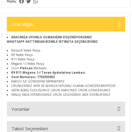
Paylaş:
Ürün Bilgisi
ARACINIZA UYUMLU OLMADIĞINI DÜŞÜNÜYORSANIZ
WHATSAPP HATTINDAN BİZİMLE İRTİBATA GEÇEBİLİRSİNİZ.
Renault Yedek Parça
R9 Yedek Parça
R11 Yedek Parça
Megane 1-I Yedek Parça
Ürün
Pleksan
Markadır
.
R9 R11 Megane 1-I Tavan Aydınlatma Lambası
Oem Numarası: 7702303053
KARGO İLE GÖNDERİM YAPMAKTAYIZ
ÜRÜNLERİMİZ SIFIR VE ADINIZA FATURALI OLARAK GÖNDERİLMEKTEDİR
SATIN ALMIŞ OLDUĞUNUZ ÜRÜN HARİCİNDE ÜRÜN GÖNDERİLMEZ
YANLIŞ YADA İSTEMEDİĞİNİZ ÜRÜN GELDİĞİNDE İADE EDEBİLİRSİNİZ
Yorumlar
Taksit Seçenekleri