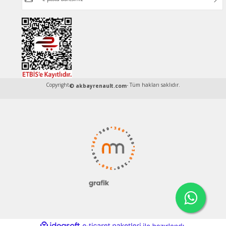
Copyright
- Tüm hakları saklıdır.
© akbayrenault.com
ideasoft
ile