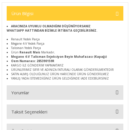
Ürün Bilgisi
ARACINIZA UYUMLU OLMADIĞINI DÜŞÜNÜYORSANIZ
WHATSAPP HATTINDAN BİZİMLE İRTİBATA GEÇEBİLİRSİNİZ.
Renault Yedek Parça
Megane 4-V Yedek Parça
Talisman Yedek Parça
Ürün
Renault Mais
Markadır
.
Megane 4-V Talisman Enjeksiyon Beyin Muhafazası (Kapağı)
Oem Numarası: 285390159R
KARGO İLE GÖNDERİM YAPMAKTAYIZ
ÜRÜNLERİMİZ SIFIR VE ADINIZA FATURALI OLARAK GÖNDERİLMEKTEDİR
SATIN ALMIŞ OLDUĞUNUZ ÜRÜN HARİCİNDE ÜRÜN GÖNDERİLMEZ
YANLIŞ YADA İSTEMEDİĞİNİZ ÜRÜN GELDİĞİNDE İADE EDEBİLİRSİNİZ
Yorumlar
Taksit Seçenekleri
Bu ürüne ilk yorumu siz yapın!