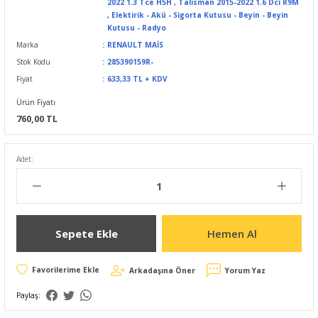
2022 1.3 Tce H5H
,
Talisman 2015-2022 1.6 Dci R9M
,
Elektirik - Akü - Sigorta Kutusu - Beyin - Beyin
Kutusu - Radyo
Marka
RENAULT MAİS
Stok Kodu
285390159R-
Fiyat
633,33 TL + KDV
Ürün Fiyatı
760,00 TL
Adet:
Sepete Ekle
Hemen Al
Arkadaşına Öner
Yorum Yaz
Paylaş: