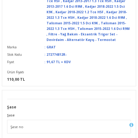
Tce H5F
,
Kadjar 2013-2017 1.3 Tce H5H
,
Kadjar
2013-2017 1.6 Dci R9M
,
Kadjar 2018-2022 1.5 Dci
K9K
,
Kadjar 2018-2022 1.2 Tce H5F
,
Kadjar 2018-
2022 1.3 Tce H5H
,
Kadjar 2018-2022 1.6 Dci R9M
,
Talisman 2015-2022 1.5 Dci K9K
,
Talisman 2015-
2022 1.3 Tce H5H
,
Talisman 2015-2022 1.6 Dci R9M
,
Filtre - Yağ Bakım - Eksantrik Triger Set -
Devirdaim - Alternatör Kayış - Termostat
Marka
GRAT
Stok Kodu
272774812R-
Fiyat
91,67 TL + KDV
Ürün Fiyatı
110,00 TL
Şase
Şase