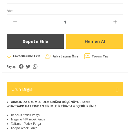
Adet:
Sepete Ekle
Hemen Al
Arkadaşına Öner
Yorum Yaz
Paylaş:
Ürün Bilgisi
ARACINIZA UYUMLU OLMADIĞINI DÜŞÜNÜYORSANIZ
WHATSAPP HATTINDAN BİZİMLE İRTİBATA GEÇEBİLİRSİNİZ.
Renault Yedek Parça
Megane 4-IV Yedek Parça
Talisman Yedek Parça
Kadjar Yedek Parça