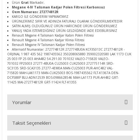
Ürün
Grat
Markadır
.
Megane 4-IV Talisman Kadjar Polen Filtresi Karbonsuz
Oem Numarası: 272774812R
KARGO İLE GÖNDERİM YAPMAKTAYIZ
ÜRÜNLERİMİZ SIFIR VE ADINIZA FATURALI OLARAK GÖNDERİLMEKTEDİR
SATIN ALMIŞ OLDUĞUNUZ ÜRÜN HARİCİNDE ÜRÜN GÖNDERİLMEZ
YANLIŞ YADA İSTEMEDİĞİNİZ ÜRÜN GELDİĞİNDE İADE EDEBİLİRSİNİZ
Renault Megane 4 Talisman Kadjar Kabin Polen Filtresi
Renault Megane 4 Talisman Kadjar Klima Filtresi
Renault Megane IV Talisman Kadjar Polen Filtresi
Alternatif Numaralar: 272774812R 272774BU0A KCF35013C 272774812R -
ORJINAL 1 987 435 562 1987435562 350208065880 359002320580 LAK 1173 CUK
25 003 FP 25 003 AHA482 54.291.00 701032 VALEO-715820 VALEO-
701032 FP25003 27277-4BU0A CU25003 CUK25003 272775114R SRD-
SC3135 SRD-SCA3135 27277-4EM0A MAN-CU25003 PUR-AHC482 VAL-
715820 MAH-LAK1173 MAN-CUK25003 BOS-1987435562 FLT-K1367A DEN-
DCF588P BLU-ADN12539 BOS-0986628546 MAH-LA1173 PUR-AH482 GRT-
11425 MAI-272774812R GRT-11424 FLT-K1355
Yorumlar
Taksit Seçenekleri
Bu ürüne ilk yorumu siz yapın!