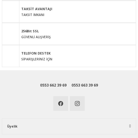
Bu ürüne benzer farklı alternatifler olmalı.
TAKSİT AVANTAJI
TAKSİT İMKANI
256Bit SSL
GÜVENLİ ALIŞVERİŞ
Gönder
TELEFON DESTEK
SİPARİŞLERİNİZ İÇİN
0553 662 39 69
0553 663 39 69
Üyelik