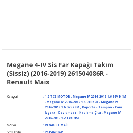
Megane 4-IV Sis Far Kapağı Takım
(Sissiz) (2016-2019) 261504086R -
Renault Mais
Kategori
1.2 TCE MOTOR
,
Megane IV 2016-2019 1.6 16V H4M
,
Megane IV 2016-2019 1.5 Dci K9K
,
Megane IV
2016-2019 1.6 Dci R9M
,
Kaporta - Tampon - Cam
Izgara - Davlumbaz - Kaplama Çıta
,
Megane IV
2016-2019 1.2 Tce H5F
Marka
RENAULT MAİS
Stok Kodu
261504086R