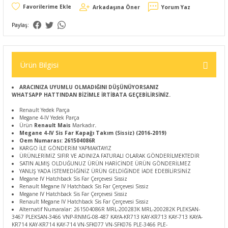
Arkadaşına Öner
Yorum Yaz
Paylaş:
Ürün Bilgisi
ARACINIZA UYUMLU OLMADIĞINI DÜŞÜNÜYORSANIZ
WHATSAPP HATTINDAN BİZİMLE İRTİBATA GEÇEBİLİRSİNİZ.
Renault Yedek Parça
Megane 4-IV Yedek Parça
Ürün
Renault Mais
Markadır
.
Megane 4-IV Sis Far Kapağı Takım (Sissiz) (2016-2019)
Oem Numarası: 261504086R
KARGO İLE GÖNDERİM YAPMAKTAYIZ
ÜRÜNLERİMİZ SIFIR VE ADINIZA FATURALI OLARAK GÖNDERİLMEKTEDİR
SATIN ALMIŞ OLDUĞUNUZ ÜRÜN HARİCİNDE ÜRÜN GÖNDERİLMEZ
YANLIŞ YADA İSTEMEDİĞİNİZ ÜRÜN GELDİĞİNDE İADE EDEBİLİRSİNİZ
Megane IV Hatchback Sis Far Çerçevesi Sissiz
Renault Megane IV Hatchback Sis Far Çerçevesi Sissiz
Megane IV Hatchback Sis Far Çerçevesi Sissiz
Renault Megane IV Hatchback Sis Far Çerçevesi Sissiz
Alternatif Numaralar: 261504086R MRL-200283K MRL-200282K PLEKSAN-
3467 PLEKSAN-3466 VNP-RNMG-08-487 KAYA-KR713 KAY-KR713 KAY-713 KAYA-
KR714 KAY-KR714 KAY-714 VN-SFK077 VN-SFK076 PLE-3466 PLE-