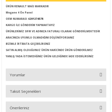
ÜRÜN RENAULT MAİS MARKADIR
Megane 4 Ön Panel
OEM NUMARASI:
620127457R
KARGO İLE GÖNDERİM YAPMAKTAYIZ
ÜRÜNLERİMİZ SIFIR VE ADINIZA FATURALI OLARAK GÖNDERİLMEKTEDİR
ARACINIZA UYUMLU OLMADIĞINI DÜŞÜNÜYORSANIZ
BİZİMLE İRTİBATA GEÇEBİLİRSİNİZ
SATIN ALMIŞ OLDUĞUNUZ ÜRÜN HARİCİNDE ÜRÜN GÖNDERİLMEZ
YANLIŞ YADA İSTEMEDİĞİNİZ ÜRÜN GELDİĞİNDE İADE EDEBİLİRSİNİZ
Yorumlar
Taksit Seçenekleri
Bu ürüne ilk yorumu siz yapın!
Önerileriniz
Yorum Yaz