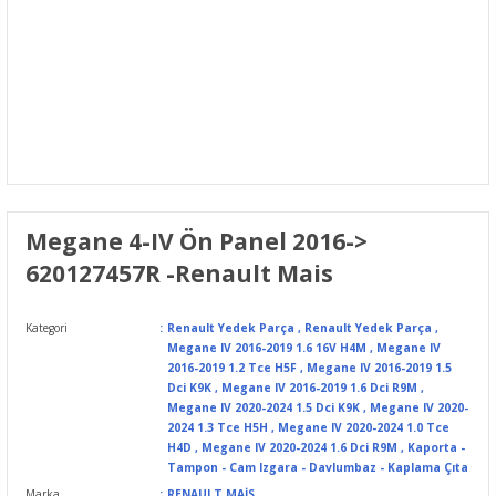
Megane 4-IV Ön Panel 2016->
620127457R -Renault Mais
Kategori
Renault Yedek Parça
,
Renault Yedek Parça
,
Megane IV 2016-2019 1.6 16V H4M
,
Megane IV
2016-2019 1.2 Tce H5F
,
Megane IV 2016-2019 1.5
Dci K9K
,
Megane IV 2016-2019 1.6 Dci R9M
,
Megane IV 2020-2024 1.5 Dci K9K
,
Megane IV 2020-
2024 1.3 Tce H5H
,
Megane IV 2020-2024 1.0 Tce
H4D
,
Megane IV 2020-2024 1.6 Dci R9M
,
Kaporta -
Tampon - Cam Izgara - Davlumbaz - Kaplama Çıta
Marka
RENAULT MAİS