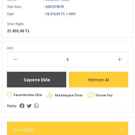
Stok Kodu
620127457R
Fiyat
18.212,50 TL + KDV
Ürün Fiyatı
21.855,00 TL
Adet:
Sepete Ekle
Hemen Al
Arkadaşına Öner
Yorum Yaz
Paylaş:
Ürün Bilgisi