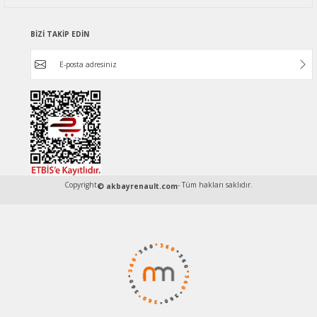
BİZİ TAKİP EDİN
Copyright
- Tüm hakları saklıdır.
© akbayrenault.com