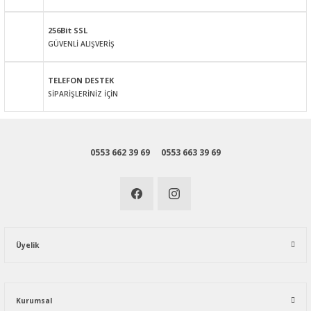
256Bit SSL
GÜVENLİ ALIŞVERİŞ
Gönder
TELEFON DESTEK
SİPARİŞLERİNİZ İÇİN
0553 662 39 69
0553 663 39 69
Üyelik
Kurumsal