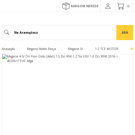
KARGOM NEREDE
ARA
Anasayfa
Megane Yedek Parça
Megane IV
1.2 TCE MOTOR
Me