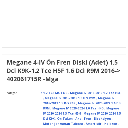
Megane 4-IV Ön Fren Diski (Adet) 1.5
Dci K9K-1.2 Tce H5F 1.6 Dci R9M 2016->
402061715R -Mga
Kategori
1.2 TCE MOTOR
,
Megane IV 2016-2019 1.2 Tce H5F
,
Megane IV 2016-2019 1.6 Dci R9M
,
Megane IV
2016-2019 1.5 Dci K9K
,
Megane IV 2020-2024 1.6 Dci
R9M
,
Megane IV 2020-2024 1.0 Tce H4D
,
Megane
IV 2020-2024 1.3 Tce H5H
,
Megane IV 2020-2024 1.5
Dci K9K
,
Ön Takım - Aks - Fren - Direksiyon -
Motor Şanzuman Takozu - Amortisör - Helezon -