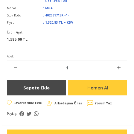
Gaz Fren Teli
Marka
MGA
Stok Kodu
402061715R--1-
Fiyat
1.320,83 TL + KDV
Ürün Fiyatı
1.585,00 TL
Adet:
Sepete Ekle
Hemen Al
Arkadaşına Öner
Yorum Yaz
Paylaş: