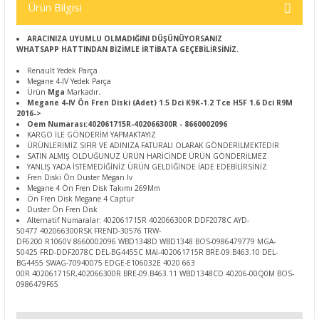
Ürün Bilgisi
ARACINIZA UYUMLU OLMADIĞINI DÜŞÜNÜYORSANIZ
WHATSAPP HATTINDAN BİZİMLE İRTİBATA GEÇEBİLİRSİNİZ.
Renault Yedek Parça
Megane 4-IV Yedek Parça
Ürün
Mga
Markadır
.
Megane 4-IV Ön Fren Diski (Adet) 1.5 Dci K9K-1.2 Tce H5F 1.6 Dci R9M
2016->
Oem Numarası:402061715R-402066300R - 8660002096
KARGO İLE GÖNDERİM YAPMAKTAYIZ
ÜRÜNLERİMİZ SIFIR VE ADINIZA FATURALI OLARAK GÖNDERİLMEKTEDİR
SATIN ALMIŞ OLDUĞUNUZ ÜRÜN HARİCİNDE ÜRÜN GÖNDERİLMEZ
YANLIŞ YADA İSTEMEDİĞİNİZ ÜRÜN GELDİĞİNDE İADE EDEBİLİRSİNİZ
Fren Diski Ön Duster Megan Iv
Megane 4 Ön Fren Disk Takımı 269Mm
Ön Fren Disk Megane 4 Captur
Duster Ön Fren Disk
Alternatif Numaralar: 402061715R 402066300R DDF2078C AYD-
50477 402066300RSK FREND-30576 TRW-
DF6200 R1060V 8660002096 WBD1348D WBD1348 BOS-0986479779 MGA-
50425 FRD-DDF2078C DEL-BG4455C MAI-402061715R BRE-09.B463.10 DEL-
BG4455 SWAG-70940075 EDGE-E106032E 4020 663
00R 402061715R,402066300R BRE-09.B463.11 WBD1348CD 40206-00Q0M BOS-
0986479F65