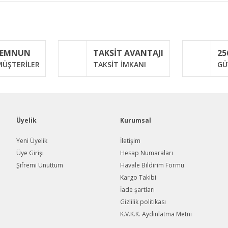
iğer konularda yetersiz gördüğünüz noktaları öneri formunu kullanarak taraf
Bu ürüne ilk yorumu siz yapın!
MEMNUN
TAKSİT AVANTAJI
25
Yorum Yaz
ÜŞTERİLER
TAKSİT İMKANI
GÜ
Üyelik
Kurumsal
Yeni Üyelik
İletişim
Üye Girişi
Hesap Numaraları
Şifremi Unuttum
Havale Bildirim Formu
Gönder
Kargo Takibi
İade şartları
Gizlilik politikası
K.V.K.K. Aydınlatma Metni