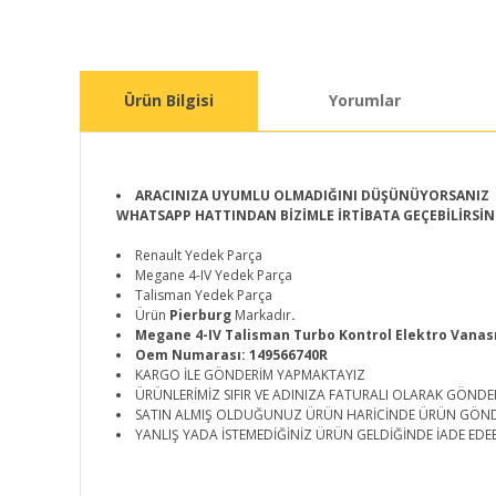
Ürün Bilgisi
Yorumlar
ARACINIZA UYUMLU OLMADIĞINI DÜŞÜNÜYORSANIZ
WHATSAPP HATTINDAN BİZİMLE İRTİBATA GEÇEBİLİRSİN
Renault Yedek Parça
Megane 4-IV Yedek Parça
Talisman Yedek Parça
Ürün
Pierburg
Markadır
.
Megane 4-IV Talisman Turbo Kontrol Elektro Vanası 
Oem Numarası: 149566740R
KARGO İLE GÖNDERİM YAPMAKTAYIZ
ÜRÜNLERİMİZ SIFIR VE ADINIZA FATURALI OLARAK GÖNDE
SATIN ALMIŞ OLDUĞUNUZ ÜRÜN HARİCİNDE ÜRÜN GÖN
YANLIŞ YADA İSTEMEDİĞİNİZ ÜRÜN GELDİĞİNDE İADE EDEB