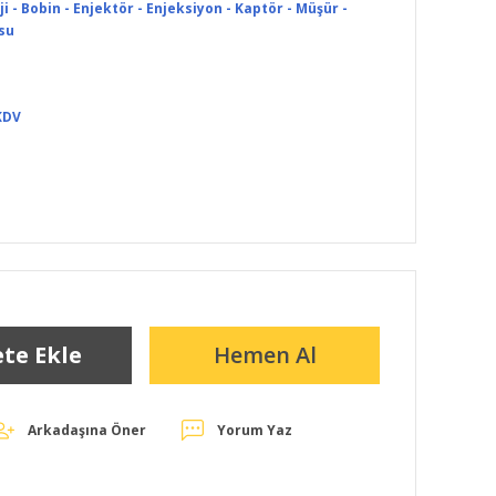
i - Bobin - Enjektör - Enjeksiyon - Kaptör - Müşür -
su
KDV
te Ekle
Hemen Al
Arkadaşına Öner
Yorum Yaz