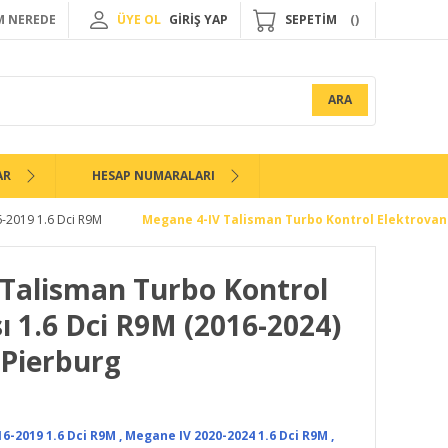
 NEREDE
ÜYE OL
GİRİŞ YAP
SEPETİM
ARA
AR
HESAP NUMARALARI
-2019 1.6 Dci R9M
Megane 4-IV Talisman Turbo Kontrol Elektrovana
Talisman Turbo Kontrol
ı 1.6 Dci R9M (2016-2024)
 Pierburg
6-2019 1.6 Dci R9M
,
Megane IV 2020-2024 1.6 Dci R9M
,