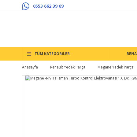
0553 662 39 69
TÜM KATEGORİLER
RENA
Anasayfa
Renault Yedek Parça
Megane Yedek Parça