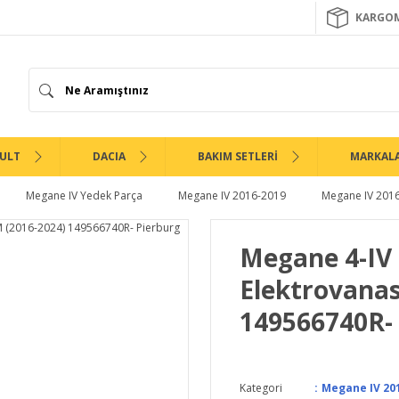
KARGOM
ULT
DACIA
BAKIM SETLERİ
MARKAL
Megane IV Yedek Parça
Megane IV 2016-2019
Megane IV 2016
Megane 4-IV 
Elektrovanas
149566740R-
Kategori
Megane IV 201