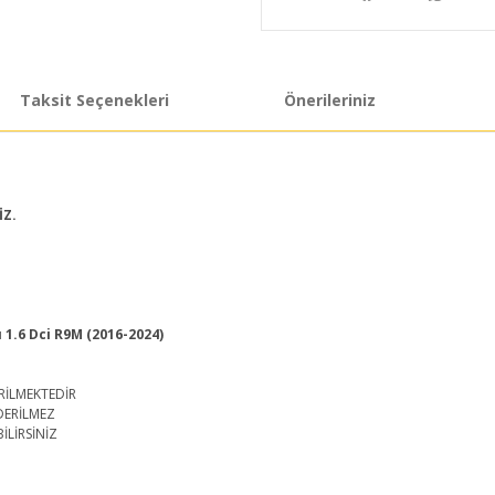
Taksit Seçenekleri
Önerileriniz
İZ.
1.6 Dci R9M (2016-2024)
RİLMEKTEDİR
DERİLMEZ
İLİRSİNİZ