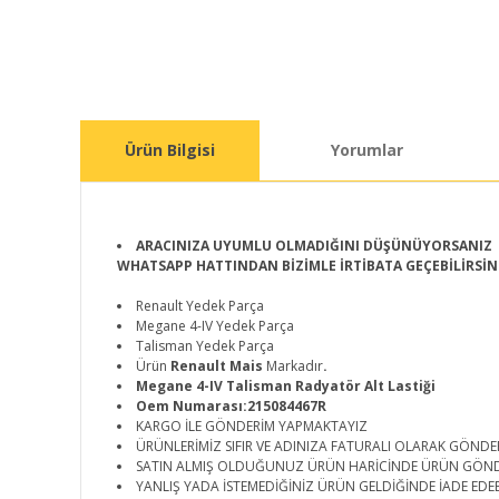
Ürün Bilgisi
Yorumlar
ARACINIZA UYUMLU OLMADIĞINI DÜŞÜNÜYORSANIZ
WHATSAPP HATTINDAN BİZİMLE İRTİBATA GEÇEBİLİRSİN
Renault Yedek Parça
Megane 4-IV Yedek Parça
Talisman Yedek Parça
Ürün
Renault Mais
Markadır
.
Megane 4-IV Talisman Radyatör Alt Lastiği
Oem Numarası:215084467R
KARGO İLE GÖNDERİM YAPMAKTAYIZ
ÜRÜNLERİMİZ SIFIR VE ADINIZA FATURALI OLARAK GÖNDE
SATIN ALMIŞ OLDUĞUNUZ ÜRÜN HARİCİNDE ÜRÜN GÖN
YANLIŞ YADA İSTEMEDİĞİNİZ ÜRÜN GELDİĞİNDE İADE EDEB