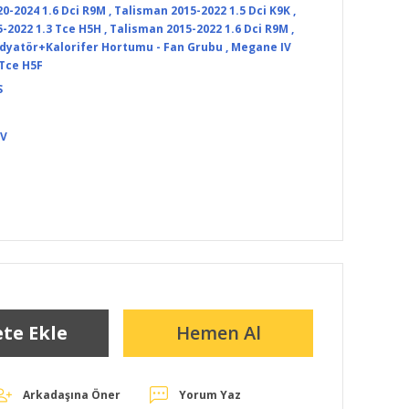
0-2024 1.6 Dci R9M
,
Talisman 2015-2022 1.5 Dci K9K
,
-2022 1.3 Tce H5H
,
Talisman 2015-2022 1.6 Dci R9M
,
adyatör+Kalorifer Hortumu - Fan Grubu
,
Megane IV
 Tce H5F
S
DV
te Ekle
Hemen Al
Arkadaşına Öner
Yorum Yaz