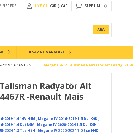
 NEREDE
ÜYE OL
GİRİŞ YAP
SEPETİM
ARA
AR
HESAP NUMARALARI
6-2019 1.6 16V H4M
Megane 4-IV Talisman Radyatör Alt Lastiği 215
Talisman Radyatör Alt
84467R -Renault Mais
6-2019 1.6 16V H4M
,
Megane IV 2016-2019 1.5 Dci K9K
,
6-2019 1.6 Dci R9M
,
Megane IV 2020-2024 1.5 Dci K9K
,
0-2024 1.3 Tce H5H
,
Megane IV 2020-2024 1.0 Tce H4D
,