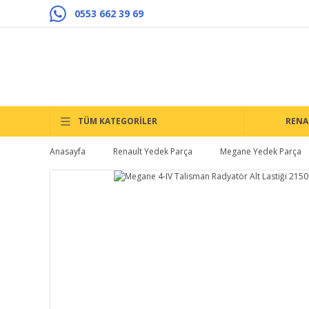
0553 662 39 69
TÜM KATEGORİLER
RENA
Anasayfa
Renault Yedek Parça
Megane Yedek Parça