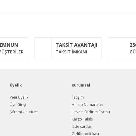
iğer konularda yetersiz gördüğünüz noktaları öneri formunu kullanarak taraf
Bu ürüne ilk yorumu siz yapın!
MEMNUN
TAKSİT AVANTAJI
25
Yorum Yaz
ÜŞTERİLER
TAKSİT İMKANI
GÜ
Üyelik
Kurumsal
Yeni Üyelik
İletişim
Üye Girişi
Hesap Numaraları
Şifremi Unuttum
Havale Bildirim Formu
Gönder
Kargo Takibi
İade şartları
Gizlilik politikası