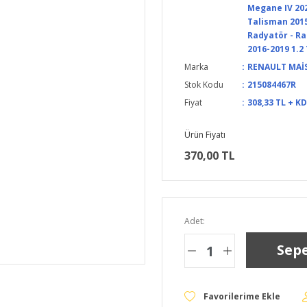
Megane IV 202
Talisman 2015
Radyatör - R
2016-2019 1.2
Marka
RENAULT MAİ
Stok Kodu
215084467R
Fiyat
308,33 TL + K
Ürün Fiyatı
370,00 TL
Adet:
Sepe