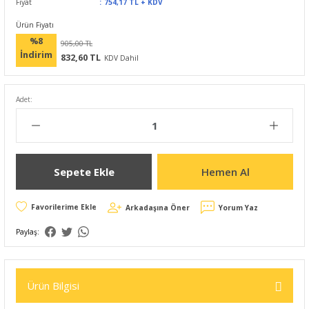
Fiyat
754,17 TL + KDV
Ürün Fiyatı
%8
905,00 TL
İndirim
832,60 TL
KDV Dahil
Adet:
Sepete Ekle
Hemen Al
Arkadaşına Öner
Yorum Yaz
Paylaş:
Ürün Bilgisi