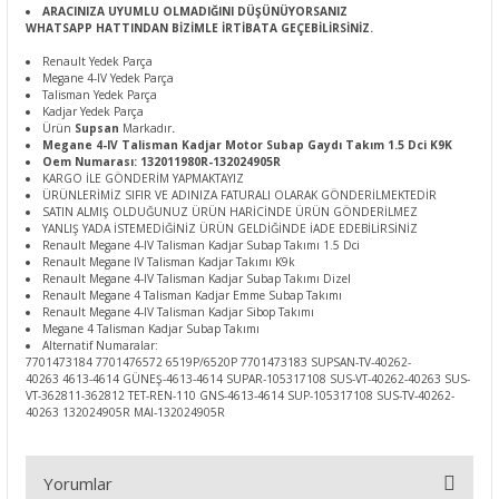
ARACINIZA UYUMLU OLMADIĞINI DÜŞÜNÜYORSANIZ
WHATSAPP HATTINDAN BİZİMLE İRTİBATA GEÇEBİLİRSİNİZ.
Renault Yedek Parça
Megane 4-IV Yedek Parça
Talisman Yedek Parça
Kadjar Yedek Parça
Ürün
Supsan
Markadır
.
Megane 4-IV Talisman Kadjar Motor Subap Gaydı Takım 1.5 Dci K9K
Oem Numarası: 132011980R-132024905R
KARGO İLE GÖNDERİM YAPMAKTAYIZ
ÜRÜNLERİMİZ SIFIR VE ADINIZA FATURALI OLARAK GÖNDERİLMEKTEDİR
SATIN ALMIŞ OLDUĞUNUZ ÜRÜN HARİCİNDE ÜRÜN GÖNDERİLMEZ
YANLIŞ YADA İSTEMEDİĞİNİZ ÜRÜN GELDİĞİNDE İADE EDEBİLİRSİNİZ
Renault Megane 4-IV Talisman Kadjar Subap Takımı 1.5 Dci
Renault Megane IV Talisman Kadjar Takımı K9k
Renault Megane 4-IV Talisman Kadjar Subap Takımı Dizel
Renault Megane 4 Talisman Kadjar Emme Subap Takımı
Renault Megane 4-IV Talisman Kadjar Sibop Takımı
Megane 4 Talisman Kadjar Subap Takımı
Alternatif Numaralar:
7701473184 7701476572 6519P/6520P 7701473183 SUPSAN-TV-40262-
40263 4613-4614 GÜNEŞ-4613-4614 SUPAR-105317108 SUS-VT-40262-40263 SUS-
VT-362811-362812 TET-REN-110 GNS-4613-4614 SUP-105317108 SUS-TV-40262-
40263 132024905R MAI-132024905R
Yorumlar