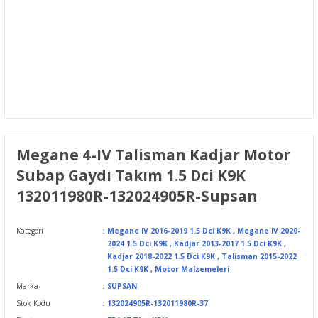
Megane 4-IV Talisman Kadjar Motor
Subap Gaydı Takım 1.5 Dci K9K
132011980R-132024905R-Supsan
Kategori
Megane IV 2016-2019 1.5 Dci K9K
,
Megane IV 2020-
2024 1.5 Dci K9K
,
Kadjar 2013-2017 1.5 Dci K9K
,
Kadjar 2018-2022 1.5 Dci K9K
,
Talisman 2015-2022
1.5 Dci K9K
,
Motor Malzemeleri
Marka
SUPSAN
Stok Kodu
132024905R-132011980R-37