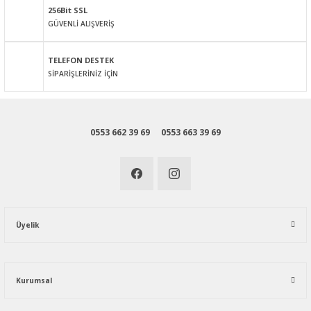
256Bit SSL
GÜVENLİ ALIŞVERİŞ
Gönder
TELEFON DESTEK
SİPARİŞLERİNİZ İÇİN
0553 662 39 69
0553 663 39 69
Üyelik
Kurumsal