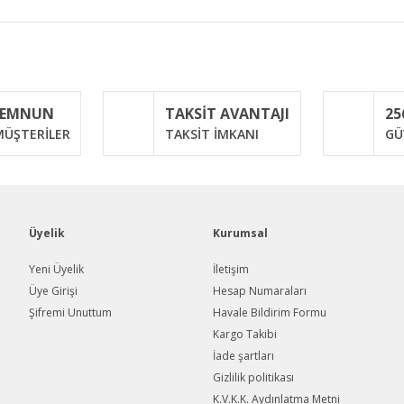
iğer konularda yetersiz gördüğünüz noktaları öneri formunu kullanarak taraf
Bu ürüne ilk yorumu siz yapın!
MEMNUN
TAKSİT AVANTAJI
25
Yorum Yaz
ÜŞTERİLER
TAKSİT İMKANI
GÜ
Üyelik
Kurumsal
Yeni Üyelik
İletişim
Üye Girişi
Hesap Numaraları
Şifremi Unuttum
Havale Bildirim Formu
Gönder
Kargo Takibi
İade şartları
Gizlilik politikası
K.V.K.K. Aydınlatma Metni