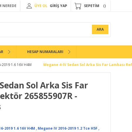
 NEREDE
ÜYE OL
GİRİŞ YAP
SEPETİM
ARA
AR
HESAP NUMARALARI
6-2019 1.6 16V H4M
Megane 4-IV Sedan Sol Arka Sis Far Lambası Re
Sedan Sol Arka Sis Far
ektör 265855907R -
s
6-2019 1.6 16V H4M
,
Megane IV 2016-2019 1.2 Tce H5F
,