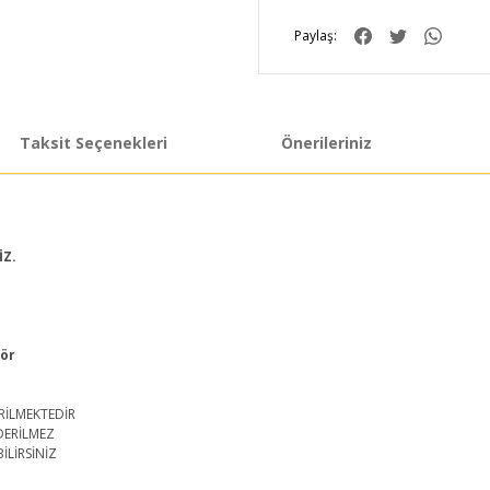
Paylaş:
Taksit Seçenekleri
Önerileriniz
İZ.
tör
RİLMEKTEDİR
DERİLMEZ
İLİRSİNİZ