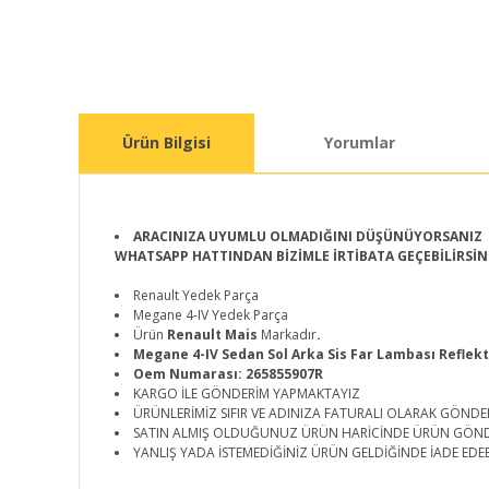
Ürün Bilgisi
Yorumlar
ARACINIZA UYUMLU OLMADIĞINI DÜŞÜNÜYORSANIZ
WHATSAPP HATTINDAN BİZİMLE İRTİBATA GEÇEBİLİRSİN
Renault Yedek Parça
Megane 4-IV Yedek Parça
Ürün
Renault Mais
Markadır
.
Megane 4-IV Sedan Sol Arka Sis Far Lambası Reflek
Oem Numarası: 265855907R
KARGO İLE GÖNDERİM YAPMAKTAYIZ
ÜRÜNLERİMİZ SIFIR VE ADINIZA FATURALI OLARAK GÖNDE
SATIN ALMIŞ OLDUĞUNUZ ÜRÜN HARİCİNDE ÜRÜN GÖN
YANLIŞ YADA İSTEMEDİĞİNİZ ÜRÜN GELDİĞİNDE İADE EDEB