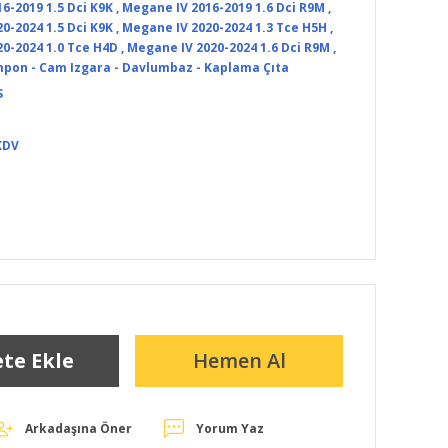
6-2019 1.5 Dci K9K
,
Megane IV 2016-2019 1.6 Dci R9M
,
0-2024 1.5 Dci K9K
,
Megane IV 2020-2024 1.3 Tce H5H
,
0-2024 1.0 Tce H4D
,
Megane IV 2020-2024 1.6 Dci R9M
,
pon - Cam Izgara - Davlumbaz - Kaplama Çıta
S
KDV
te Ekle
Hemen Al
Arkadaşına Öner
Yorum Yaz