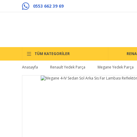
0553 662 39 69
TÜM KATEGORİLER
RENA
Anasayfa
Renault Yedek Parça
Megane Yedek Parça