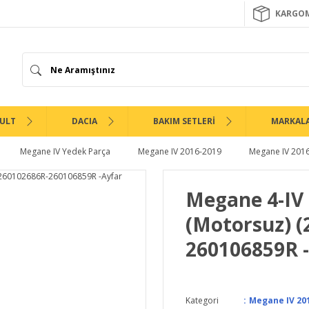
KARGOM
ULT
DACIA
BAKIM SETLERİ
MARKAL
Megane IV Yedek Parça
Megane IV 2016-2019
Megane IV 201
Megane 4-IV
(Motorsuz) (
260106859R 
Kategori
Megane IV 201