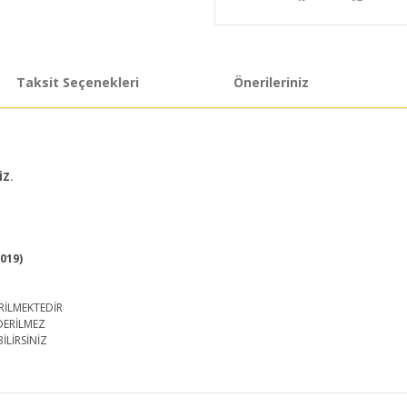
Taksit Seçenekleri
Önerileriniz
İZ.
2019)
RİLMEKTEDİR
DERİLMEZ
İLİRSİNİZ
iğer konularda yetersiz gördüğünüz noktaları öneri formunu kullanarak taraf