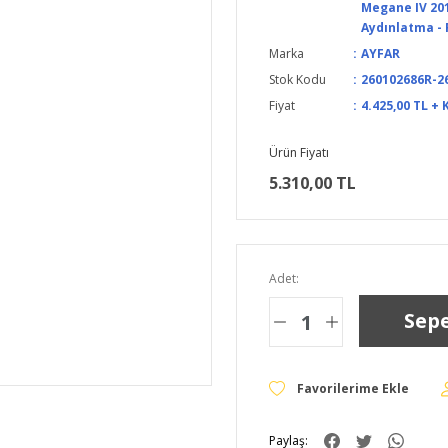
Megane IV 201
Aydınlatma - F
Marka
AYFAR
Stok Kodu
260102686R-2
Fiyat
4.425,00 TL + 
Ürün Fiyatı
5.310,00 TL
Adet:
Sepe
Paylaş: