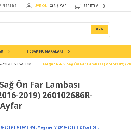
 NEREDE
ÜYE OL
GİRİŞ YAP
SEPETİM
ARA
AR
HESAP NUMARALARI
6-2019 1.6 16V H4M
Megane 4-IV Sağ Ön Far Lambası (Motorsuz) (20
 Sağ Ön Far Lambası
2016-2019) 260102686R-
-Ayfar
6-2019 1.6 16V H4M
,
Megane IV 2016-2019 1.2 Tce H5F
,