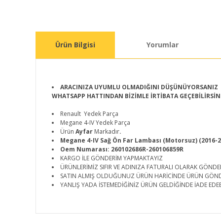
Ürün Bilgisi
Yorumlar
ARACINIZA UYUMLU OLMADIĞINI DÜŞÜNÜYORSANIZ
WHATSAPP HATTINDAN BİZİMLE İRTİBATA GEÇEBİLİRSİN
Renault Yedek Parça
Megane 4-IV Yedek Parça
Ürün
Ayfar
Markadır
.
Megane 4-IV Sağ Ön Far Lambası (Motorsuz) (2016-
Oem Numarası: 260102686R-260106859R
KARGO İLE GÖNDERİM YAPMAKTAYIZ
ÜRÜNLERİMİZ SIFIR VE ADINIZA FATURALI OLARAK GÖNDE
SATIN ALMIŞ OLDUĞUNUZ ÜRÜN HARİCİNDE ÜRÜN GÖN
YANLIŞ YADA İSTEMEDİĞİNİZ ÜRÜN GELDİĞİNDE İADE EDEB
Bu ürünün fiyat bilgisi, resim, ürün açıklamalarında ve d