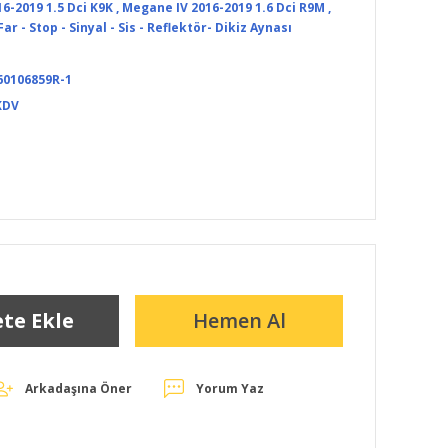
6-2019 1.5 Dci K9K
,
Megane IV 2016-2019 1.6 Dci R9M
,
ar - Stop - Sinyal - Sis - Reflektör- Dikiz Aynası
60106859R-1
KDV
te Ekle
Hemen Al
Arkadaşına Öner
Yorum Yaz