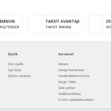
Bu ürüne ilk yorumu siz yapın!
MEMNUN
TAKSİT AVANTAJI
25
Yorum Yaz
ÜŞTERİLER
TAKSİT İMKANI
GÜ
Üyelik
Kurumsal
Yeni Üyelik
İletişim
Üye Girişi
Hesap Numaraları
Şifremi Unuttum
Havale Bildirim Formu
Gönder
Kargo Takibi
İade şartları
Gizlilik politikası
K.V.K.K. Aydınlatma Metni