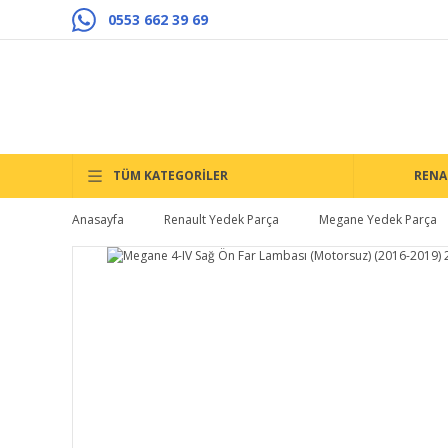
0553 662 39 69
TÜM KATEGORİLER
RENA
Anasayfa
Renault Yedek Parça
Megane Yedek Parça