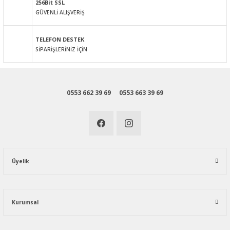
256Bit SSL
GÜVENLİ ALIŞVERİŞ
Gönder
TELEFON DESTEK
SİPARİŞLERİNİZ İÇİN
0553 662 39 69
0553 663 39 69
Üyelik
Kurumsal