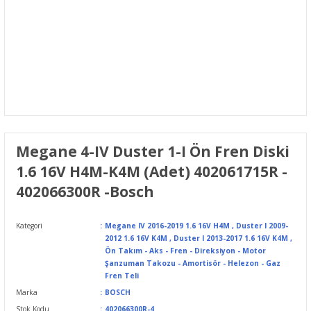
Megane 4-IV Duster 1-I Ön Fren Diski
1.6 16V H4M-K4M (Adet) 402061715R -
402066300R -Bosch
Kategori
Megane IV 2016-2019 1.6 16V H4M
,
Duster I 2009-
2012 1.6 16V K4M
,
Duster I 2013-2017 1.6 16V K4M
,
Ön Takım - Aks - Fren - Direksiyon - Motor
Şanzuman Takozu - Amortisör - Helezon - Gaz
Fren Teli
Marka
BOSCH
Stok Kodu
402066300R-4