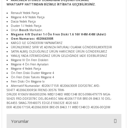
ARACINIZA UYUMLU OLMADIĞINI DÜŞÜNÜYORSANIZ
WHATSAPP HATTINDAN BİZİMLE İRTİBATA GEÇEBİLİRSİNİZ.
Renault Yedek Parça
Megane 4-IV Yedek Parça
Dacia Yedek Parça
Duster 1-I Yedek Parça
Ürün
Bosch
Markadır
.
Megane 4-IV Duster 1-I Ön Fren Diski 1.6 16V H4M-K4M (Adet)
Oem Numarası: 402066300R
KARGO İLE GÖNDERİM YAPMAKTAYIZ
ÜRÜNLERİMİZ SIFIR VE ADINIZA FATURALI OLARAK GÖNDERİLMEKTEDİR
SATIN ALMIŞ OLDUĞUNUZ ÜRÜN HARİCİNDE ÜRÜN GÖNDERİLMEZ
YANLIŞ YADA İSTEMEDİĞİNİZ ÜRÜN GELDİĞİNDE İADE EDEBİLİRSİNİZ
Megane IV Ön Fren Diskleri
Megane 4 Ön Fren Aynaları
Megane 4 Yedek Parça
Ön Fren Diski Duster Megane 4
Ön Fren Diski Takımı Megane 4
Fren Diski Ön Megane Iv
Alternatif Numaralar: 402061715R 402066300R DDF2078C AYD-
50477 402066300RSK FREND-30576 TRW-
DF6200 R1060V 8660002096 WBD1348D WBD1348 BOS-0986479779 MGA-
50425 FRD-DDF2078C DEL-BG4455C MAI-402061715R BRE-09.B463.10 DEL-
BG4455 SWAG-70940075 EDGE-E106032E 4020 663
00R 402061715R,402066300R BRE-09.B463.11 WBD1348CD 40206-00Q0M
Yorumlar