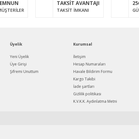
MEMNUN
TAKSİT AVANTAJI
25
Yorum Yaz
ÜŞTERİLER
TAKSİT İMKANI
GÜ
Üyelik
Kurumsal
Yeni Üyelik
İletişim
Üye Girişi
Hesap Numaraları
Şifremi Unuttum
Havale Bildirim Formu
Gönder
Kargo Takibi
İade şartları
Gizlilik politikası
K.V.K.K. Aydınlatma Metni