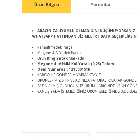
Ürün Bilgisi
Yorumlar
ARACINIZA UYUMLU OLMADIĞINI DÜŞÜNÜYORSANIZ
WHATSAPP HATTINDAN BİZİMLE İRTİBATA GEÇEBİLİRSİN
Renault Yedek Parça
Megane 4-IV Yedek Parça
Ürün
King Yatak
Markadır
.
Megane 4-IV H4M Kol Yatak (0,25) Takım
Oem Numarası: 121500151R
KARGO İLE GÖNDERİM YAPMAKTAYIZ
ÜRÜNLERİMİZ SIFIR VE ADINIZA FATURALI OLARAK GÖNDE
SATIN ALMIŞ OLDUĞUNUZ ÜRÜN HARİCİNDE ÜRÜN GÖN
YANLIŞ YADA İSTEMEDİĞİNİZ ÜRÜN GELDİĞİNDE İADE EDEB
Bu ürünün fiyat bilgisi, resim, ürün açıklamalarında ve d
Görüş ve önerileriniz için teşekkür ederiz.
Ürün resmi kalitesiz, bozuk veya görüntülenemiyor.