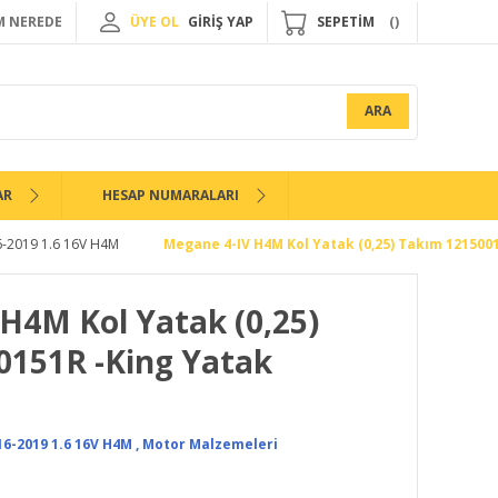
 NEREDE
ÜYE OL
GİRİŞ YAP
SEPETİM
ARA
AR
HESAP NUMARALARI
6-2019 1.6 16V H4M
Megane 4-IV H4M Kol Yatak (0,25) Takım 121500
H4M Kol Yatak (0,25)
0151R -King Yatak
6-2019 1.6 16V H4M
,
Motor Malzemeleri