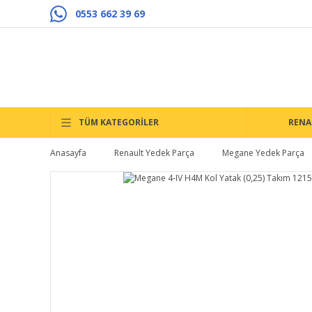
0553 662 39 69
TÜM KATEGORİLER
RENA
Anasayfa
Renault Yedek Parça
Megane Yedek Parça