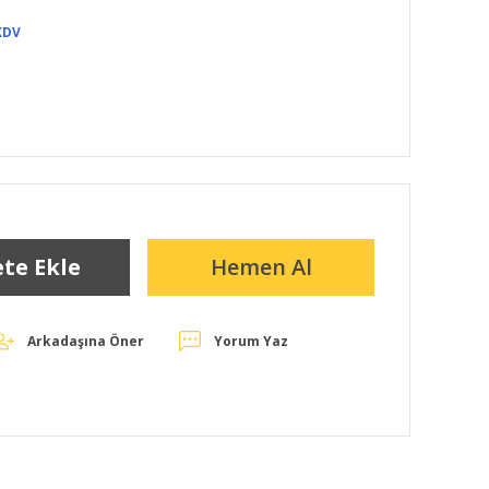
KDV
te Ekle
Hemen Al
Arkadaşına Öner
Yorum Yaz