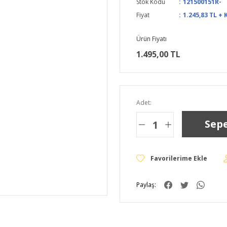
Stok Kodu
121500151R-
Fiyat
1.245,83 TL + 
Ürün Fiyatı
1.495,00 TL
Adet:
Sepe
Paylaş: