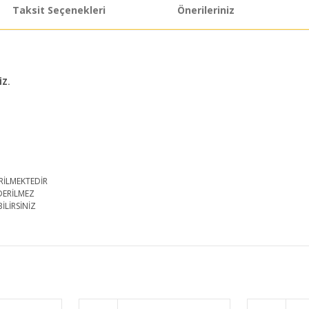
Taksit Seçenekleri
Önerileriniz
İZ.
RİLMEKTEDİR
DERİLMEZ
İLİRSİNİZ
iğer konularda yetersiz gördüğünüz noktaları öneri formunu kullanarak taraf
Bu ürüne ilk yorumu siz yapın!