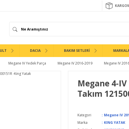
KARGOM
ULT
DACIA
BAKIM SETLERİ
MARKAL
Megane IV Yedek Parça
Megane IV 2016-2019
Megane IV 201
Megane 4-IV 
Takım 12150
Kategori
Megane IV 201
Marka
KING YATAK