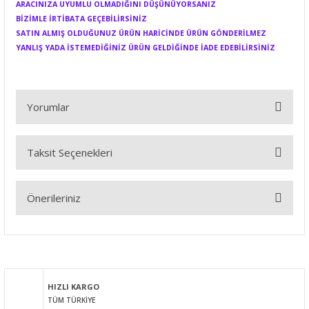
ARACINIZA UYUMLU OLMADIĞINI DÜŞÜNÜYORSANIZ
BİZİMLE İRTİBATA GEÇEBİLİRSİNİZ
SATIN ALMIŞ OLDUĞUNUZ ÜRÜN HARİCİNDE ÜRÜN GÖNDERİLMEZ
YANLIŞ YADA İSTEMEDİĞİNİZ ÜRÜN GELDİĞİNDE İADE EDEBİLİRSİNİZ
Yorumlar
Taksit Seçenekleri
Bu ürüne ilk yorumu siz yapın!
Önerileriniz
Yorum Yaz
Bu ürünün fiyat bilgisi, resim, ürün açıklamalarında ve diğer
konularda yetersiz gördüğünüz noktaları öneri formunu
kullanarak tarafımıza iletebilirsiniz.
Görüş ve önerileriniz için teşekkür ederiz.
HIZLI KARGO
TÜM TÜRKİYE
Ürün resmi kalitesiz, bozuk veya görüntülenemiyor.