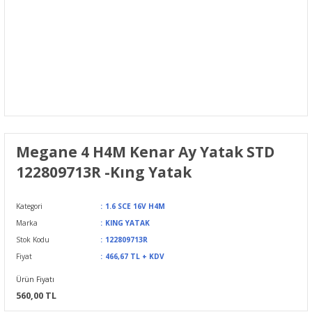
Megane 4 H4M Kenar Ay Yatak STD
122809713R -Kıng Yatak
Kategori
1.6 SCE 16V H4M
Marka
KING YATAK
Stok Kodu
122809713R
Fiyat
466,67 TL + KDV
Ürün Fiyatı
560,00 TL