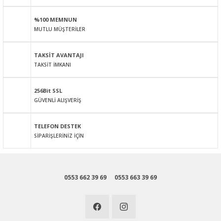
Ürün açıklamasında eksik bilgiler bulunuyor.
%100 MEMNUN
Ürün bilgilerinde hatalar bulunuyor.
MUTLU MÜŞTERİLER
Ürün fiyatı diğer sitelerden daha pahalı.
Bu ürüne benzer farklı alternatifler olmalı.
TAKSİT AVANTAJI
TAKSİT İMKANI
256Bit SSL
GÜVENLİ ALIŞVERİŞ
Gönder
TELEFON DESTEK
SİPARİŞLERİNİZ İÇİN
0553 662 39 69
0553 663 39 69