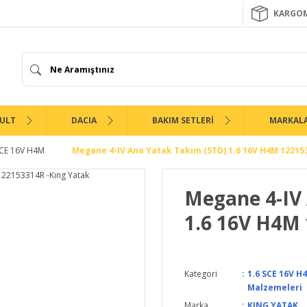
KARGOM
ULT
DACIA
BAKIM SETLERİ
MARKAL
SCE 16V H4M
Megane 4-IV Ana Yatak Takım (STD) 1.6 16V H4M 12215
Megane 4-IV
1.6 16V H4M 
Kategori
1.6 SCE 16V H
Malzemeleri
Marka
KING YATAK