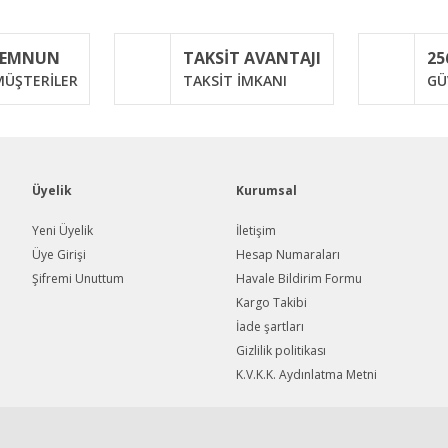
MEMNUN
TAKSİT AVANTAJI
25
Yorum Yaz
ÜŞTERİLER
TAKSİT İMKANI
GÜ
Üyelik
Kurumsal
Yeni Üyelik
İletişim
Üye Girişi
Hesap Numaraları
Şifremi Unuttum
Havale Bildirim Formu
Gönder
Kargo Takibi
İade şartları
Gizlilik politikası
K.V.K.K. Aydınlatma Metni