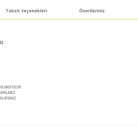
Taksit Seçenekleri
Önerileriniz
İZ.
RİLMEKTEDİR
DERİLMEZ
İLİRSİNİZ
iğer konularda yetersiz gördüğünüz noktaları öneri formunu kullanarak taraf
Bu ürüne ilk yorumu siz yapın!