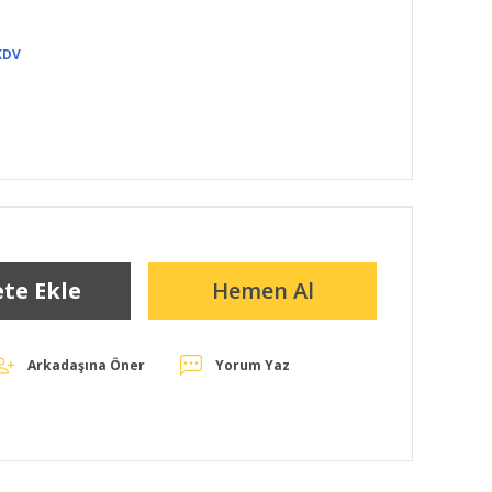
KDV
te Ekle
Hemen Al
Arkadaşına Öner
Yorum Yaz