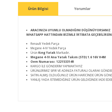
Ürün Bilgisi
Yorumlar
ARACINIZA UYUMLU OLMADIĞINI DÜŞÜNÜYORSANIZ
WHATSAPP HATTINDAN BİZİMLE İRTİBATA GEÇEBİLİRSİN
Renault Yedek Parça
Megane 4-IV Yedek Parça
Ürün
Kıng Yatak
Markadır
.
Megane 4-IV Ana Yatak Takım (STD) 1.6 16V H4M
Oem Numarası: 122153314R
KARGO İLE GÖNDERİM YAPMAKTAYIZ
ÜRÜNLERİMİZ SIFIR VE ADINIZA FATURALI OLARAK GÖNDE
SATIN ALMIŞ OLDUĞUNUZ ÜRÜN HARİCİNDE ÜRÜN GÖN
YANLIŞ YADA İSTEMEDİĞİNİZ ÜRÜN GELDİĞİNDE İADE EDEB
Bu ürünün fiyat bilgisi, resim, ürün açıklamalarında ve d
Görüş ve önerileriniz için teşekkür ederiz.