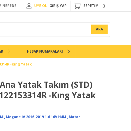
 NEREDE
ÜYE OL
GİRİŞ YAP
SEPETİM
ARA
AR
HESAP NUMARALARI
3314R -Kıng Yatak
 Ana Yatak Takım (STD)
122153314R -Kıng Yatak
4M
,
Megane IV 2016-2019 1.6 16V H4M
,
Motor