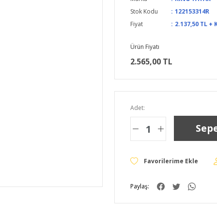
Stok Kodu
122153314R
Fiyat
2.137,50 TL + 
Ürün Fiyatı
2.565,00 TL
Adet:
Sepe
Paylaş: