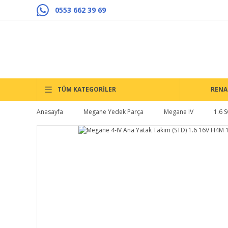
0553 662 39 69
TÜM KATEGORİLER
RENA
Anasayfa
Megane Yedek Parça
Megane IV
1.6 