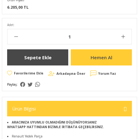
Ürün Fiyatı
6.205,00 TL
Adet:
Sepete Ekle
Hemen Al
Arkadaşına Öner
Yorum Yaz
Paylaş:
Ürün Bilgisi
ARACINIZA UYUMLU OLMADIĞINI DÜŞÜNÜYORSANIZ
WHATSAPP HATTINDAN BİZİMLE İRTİBATA GEÇEBİLİRSİNİZ.
Renault Yedek Parça