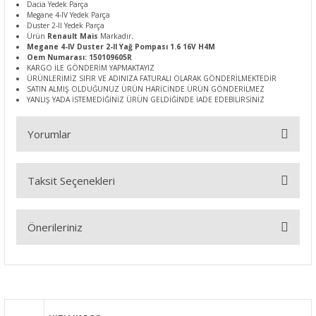
Dacia Yedek Parça
Megane 4-IV Yedek Parça
Duster 2-II Yedek Parça
Ürün
Renault Mais
Markadır
.
Megane 4-IV Duster 2-II Yağ Pompası 1.6 16V H4M
Oem Numarası: 150109605R
KARGO İLE GÖNDERİM YAPMAKTAYIZ
ÜRÜNLERİMİZ SIFIR VE ADINIZA FATURALI OLARAK GÖNDERİLMEKTEDİR
SATIN ALMIŞ OLDUĞUNUZ ÜRÜN HARİCİNDE ÜRÜN GÖNDERİLMEZ
YANLIŞ YADA İSTEMEDİĞİNİZ ÜRÜN GELDİĞİNDE İADE EDEBİLİRSİNİZ
Yorumlar
Taksit Seçenekleri
Bu ürüne ilk yorumu siz yapın!
Önerileriniz
Yorum Yaz
Bu ürünün fiyat bilgisi, resim, ürün açıklamalarında ve diğer
konularda yetersiz gördüğünüz noktaları öneri formunu
kullanarak tarafımıza iletebilirsiniz.
Görüş ve önerileriniz için teşekkür ederiz.