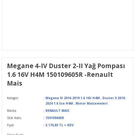
Megane 4-IV Duster 2-II Yağ Pompası
1.6 16V H4M 150109605R -Renault
Mais
Kategori
Megane IV 2016-2019 1.6 16V H4M
,
Duster II 2018-
2024 1.6 Sce H4M
,
Motor Malzemeleri
Marka
RENAULT MAİS
Stok Kodu
150109605R
Fiyat
5.170,83 TL + KDV