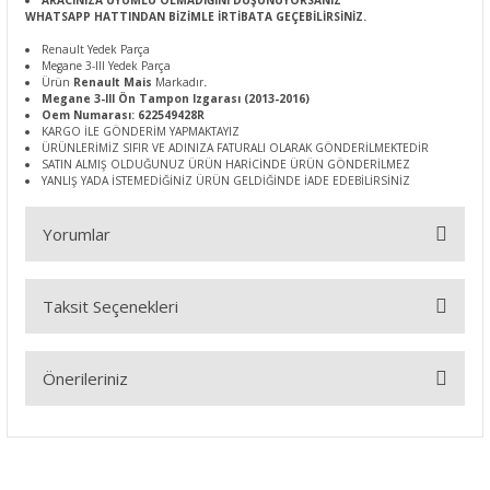
ARACINIZA UYUMLU OLMADIĞINI DÜŞÜNÜYORSANIZ
WHATSAPP HATTINDAN BİZİMLE İRTİBATA GEÇEBİLİRSİNİZ.
Renault Yedek Parça
Megane 3-III Yedek Parça
Ürün
Renault Mais
Markadır
.
Megane 3-III Ön Tampon Izgarası (2013-2016)
Oem Numarası: 622549428R
KARGO İLE GÖNDERİM YAPMAKTAYIZ
ÜRÜNLERİMİZ SIFIR VE ADINIZA FATURALI OLARAK GÖNDERİLMEKTEDİR
SATIN ALMIŞ OLDUĞUNUZ ÜRÜN HARİCİNDE ÜRÜN GÖNDERİLMEZ
YANLIŞ YADA İSTEMEDİĞİNİZ ÜRÜN GELDİĞİNDE İADE EDEBİLİRSİNİZ
Yorumlar
Taksit Seçenekleri
Bu ürüne ilk yorumu siz yapın!
Önerileriniz
Yorum Yaz
Bu ürünün fiyat bilgisi, resim, ürün açıklamalarında ve diğer
konularda yetersiz gördüğünüz noktaları öneri formunu
kullanarak tarafımıza iletebilirsiniz.