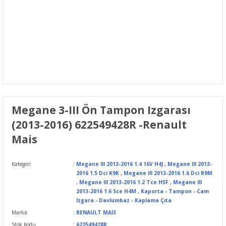
Megane 3-III Ön Tampon Izgarası
(2013-2016) 622549428R -Renault
Mais
Kategori
Megane III 2013-2016 1.4 16V H4J
,
Megane III 2013-
2016 1.5 Dci K9K
,
Megane III 2013-2016 1.6 Dci R9M
,
Megane III 2013-2016 1.2 Tce H5F
,
Megane III
2013-2016 1.6 Sce H4M
,
Kaporta - Tampon - Cam
Izgara - Davlumbaz - Kaplama Çıta
Marka
RENAULT MAİS
Stok Kodu
622549428R