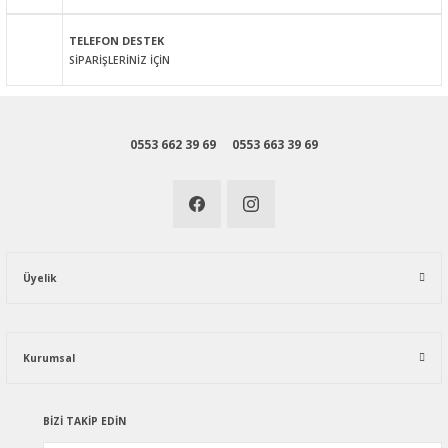
Gönder
TELEFON DESTEK
SİPARİŞLERİNİZ İÇİN
0553 662 39 69
0553 663 39 69
Üyelik
Kurumsal
BİZİ TAKİP EDİN