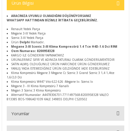
Ürün Bilgisi
ARACINIZA UYUMLU OLMADIĞINI DÜŞÜNÜYORSANIZ
WHATSAPP HATTINDAN BİZİMLE İRTİBATA GEÇEBİLİRSİNİZ.
Renault Yedek Parça
Megane 3-III Yedek Parça
Scenic 3-III Yedek Parça
Ürün
Delphi
Markadır
.
Megane 3-III Scenic 3-III Klima Kompresörü 1.4 Tce H4D-1.6 Dci R9M
Oem Numarası: 8200958328
KARGO İLE GÖNDERİM YAPMAKTAYIZ
ÜRÜNLERİMİZ SIFIR VE ADINIZA FATURALI OLARAK GÖNDERİLMEKTEDİR
SATIN ALMIŞ OLDUĞUNUZ ÜRÜN HARİCİNDE ÜRÜN GÖNDERİLMEZ
YANLIŞ YADA İSTEMEDİĞİNİZ ÜRÜN GELDİĞİNDE İADE EDEBİLİRSİNİZ
Klima Kompresörü Megane 3 Megane Cc Scenic 3 Grand Scenic 3 1,4 1,4tce
1,6/2,0 Dci
Klima Kompresörü W447 Vıto 622 626 -Megane Iıı- Scenıc Iıı
Megane 3 - III Klima Kompresörü 7 Kanallı
Megan 3 Scenıc 3 Klima Kompresörü
Alternatif Numaralar: A4478306701-7711497568-8200958328 VALEO
813385 BOS-1986AD1039 KALE 349855 DELPHI CS20502
Yorumlar