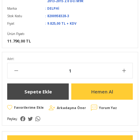
2013-2015 2.0 Dci M9R
Marka
DELPHİ
Stok Kodu
8200958328-3
Fiyat
9.825,00 TL + KDV
Ürün Fiyatı
11.790,00 TL
Adet:
Sepete Ekle
Hemen Al
Arkadaşına Öner
Yorum Yaz
Paylaş: