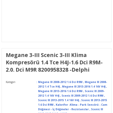
Megane 3-III Scenic 3-III Klima
Kompresörü 1.4 Tce H4J-1.6 Dci R9M-
2.0. Dci M9R 8200958328 -Delphi
Kategori
Megane III 2008-2012 1.6 Dci R9M
,
Megane III 2008-
2012 1.4 Tce H4J
,
Megane III 2013-2016 1.4 16V H4J
,
Megane III 2013-2016 1.6 Dci R9M
,
Scenic III 2009-
2012 1.4 16V H4J
,
Scenic III 2009-2012 1.6 Dci R9M
,
Scenic III 2013-2015 1.4 16V H4J
,
Scenic III 2013-2015
1.6 Dci R9M
,
Kalorifer -Klima - Park Sensörü - Cam
Düğmesi - İç Düğmeler - Rezistanslar
,
Scenic III