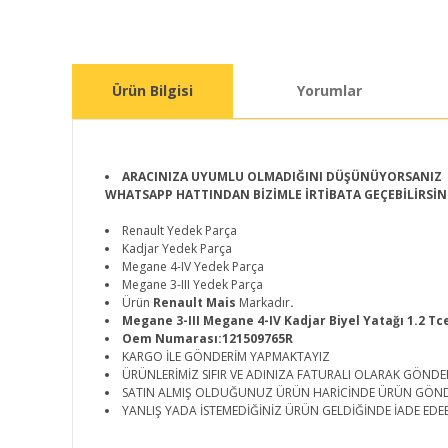
Ürün Bilgisi
Yorumlar
ARACINIZA UYUMLU OLMADIĞINI DÜŞÜNÜYORSANIZ
WHATSAPP HATTINDAN BİZİMLE İRTİBATA GEÇEBİLİRSİN
Renault Yedek Parça
Kadjar Yedek Parça
Megane 4-IV Yedek Parça
Megane 3-III Yedek Parça
Ürün
Renault Mais
Markadır
.
Megane 3-III Megane 4-IV Kadjar Biyel Yatağı 1.2 Tc
Oem Numarası:121509765R
KARGO İLE GÖNDERİM YAPMAKTAYIZ
ÜRÜNLERİMİZ SIFIR VE ADINIZA FATURALI OLARAK GÖNDE
SATIN ALMIŞ OLDUĞUNUZ ÜRÜN HARİCİNDE ÜRÜN GÖN
YANLIŞ YADA İSTEMEDİĞİNİZ ÜRÜN GELDİĞİNDE İADE EDEB