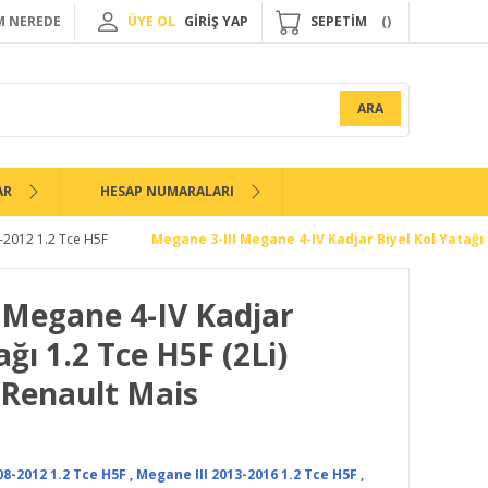
 NEREDE
ÜYE OL
GİRİŞ YAP
SEPETİM
ARA
AR
HESAP NUMARALARI
-2012 1.2 Tce H5F
Megane 3-III Megane 4-IV Kadjar Biyel Kol Yatağı 
 Megane 4-IV Kadjar
ağı 1.2 Tce H5F (2Li)
-Renault Mais
08-2012 1.2 Tce H5F
,
Megane III 2013-2016 1.2 Tce H5F
,