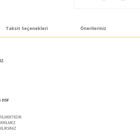
Taksit Seçenekleri
Önerileriniz
İZ.
e H5F
RİLMEKTEDİR
DERİLMEZ
İLİRSİNİZ