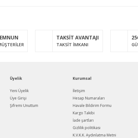
iğer konularda yetersiz gördüğünüz noktaları öneri formunu kullanarak taraf
Bu ürüne ilk yorumu siz yapın!
MEMNUN
TAKSİT AVANTAJI
25
Yorum Yaz
ÜŞTERİLER
TAKSİT İMKANI
GÜ
Üyelik
Kurumsal
Yeni Üyelik
İletişim
Üye Girişi
Hesap Numaraları
Şifremi Unuttum
Havale Bildirim Formu
Gönder
Kargo Takibi
İade şartları
Gizlilik politikası
K.V.K.K. Aydınlatma Metni