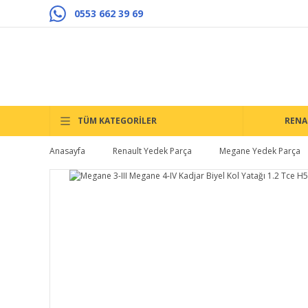
0553 662 39 69
TÜM KATEGORİLER
RENA
Anasayfa
Renault Yedek Parça
Megane Yedek Parça