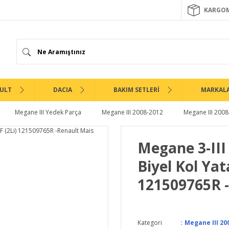
KARGOM
ULT
DACIA
BAKIM SETLERİ
MARKAL
Megane III Yedek Parça
Megane III 2008-2012
Megane III 2008
Megane 3-III
Biyel Kol Yat
121509765R 
Kategori
Megane III 20