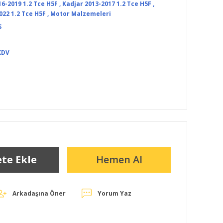
6-2019 1.2 Tce H5F
,
Kadjar 2013-2017 1.2 Tce H5F
,
022 1.2 Tce H5F
,
Motor Malzemeleri
S
KDV
te Ekle
Hemen Al
Arkadaşına Öner
Yorum Yaz