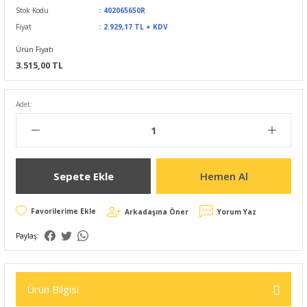
Stok Kodu
402065650R
Fiyat
2.929,17 TL + KDV
Ürün Fiyatı
3.515,00 TL
Adet:
Sepete Ekle
Hemen Al
Arkadaşına Öner
Yorum Yaz
Paylaş:
Ürün Bilgisi