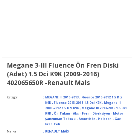
Megane 3-III Fluence Ön Fren Diski
(Adet) 1.5 Dci K9K (2009-2016)
402065650R -Renault Mais
Kategori
MEGANE III 2010-2013
,
Fluence 2010-2012 1.5 Dci
K9K
,
Fluence 2013-2016 1.5 Dci K9K
,
Megane III
2008-2012 1.5 Dci K9K
,
Megane III 2013-2016 1.5 Dci
K9K
,
Ön Takım - Aks - Fren - Direksiyon - Motor
Şanzuman Takozu - Amortisör - Helezon - Gaz
Fren Teli
Marka
RENAULT MAİS