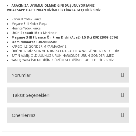
ARACINIZA UYUMLU OLMADIĞINI DÜŞÜNÜYORSANIZ
WHATSAPP HATTINDAN BİZİMLE İRTİBATA GEÇEBİLİRSİNİZ.
Renault Yedek Parça
Megane 3-III Yedek Parça
Fluence Yedek Parça
Ürün
Renault Mais
Markadır
.
Megane 3-III Fluence Ön Fren Diski (Adet) 1.5 Dci K9K (2009-2016)
Oem Numarası: 402065650R
KARGO İLE GÖNDERİM YAPMAKTAYIZ
ÜRÜNLERİMİZ SIFIR VE ADINIZA FATURALI OLARAK GÖNDERİLMEKTEDİR
SATIN ALMIŞ OLDUĞUNUZ ÜRÜN HARİCİNDE ÜRÜN GÖNDERİLMEZ
YANLIŞ YADA İSTEMEDİĞİNİZ ÜRÜN GELDİĞİNDE İADE EDEBİLİRSİNİZ
Yorumlar
Taksit Seçenekleri
Bu ürüne ilk yorumu siz yapın!
Önerileriniz
Yorum Yaz
Bu ürünün fiyat bilgisi, resim, ürün açıklamalarında ve diğer
konularda yetersiz gördüğünüz noktaları öneri formunu