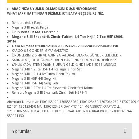
ARACINIZA UYUMLU OLMADIĞINI DÜŞÜNÜYORSANIZ
WHATSAPP HATTINDAN BİZİMLE İRTİBATA GEÇEBİLİRSİNİZ.
Renault Yedek Parça
Megane 3-III Yedek Parça
Ürün
Renault
Mais
Markadır
.
Megane 3-III Eksantrik Zincir Takımı 1.4 Tce H4J-1.2 Tce H5F (2008-
2016)
Oem Numarası:130C12345R-130253326R-130259835R-150A03349R
KARGO İLE GÖNDERİM YAPMAKTAYIZ
ÜRÜNLERİMİZ SIFIR VE ADINIZA FATURALI OLARAK GÖNDERİLMEKTEDİR
SATIN ALMIŞ OLDUĞUNUZ ÜRÜN HARİCİNDE ÜRÜN GÖNDERİLMEZ
YANLIŞ YADA İSTEMEDİĞİNİZ ÜRÜN GELDİĞİNDE İADE EDEBİLİRSİNİZ
Megane 3-III 1.2 Tce H5F 1.4 TceTriger Zincir Seti
Megane 3-III 1.2 1.4 TceTurbo Zincir Takımı
Megane 3-III H5F H4J Gergi Kiti
Megane 3-III H5F H4J Gergi Seti
Megane 3-III 1.2 Tce 1.4 Tce Eksantrik Zincir Seti Takım
Renault Megane 3-III Eksantrik Zincir Seti H5F H4J
Alternatif Numaralar:130C16519R 130853626R 130C12345R 130706425R B17070709 
EZ-131 13C12345R MAI-130C12345R DAY-KTC1124 MGA-58077 KRAFTVOLL
12100106 SNR KDC45500 FEBİ 107166 SWAG 60107166 KRAFTVOLL 12100107 INA-
559021130
Yorumlar