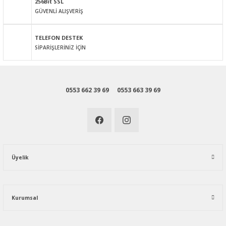
256Bit SSL
GÜVENLİ ALIŞVERİŞ
Gönder
TELEFON DESTEK
SİPARİŞLERİNİZ İÇİN
0553 662 39 69
0553 663 39 69
Üyelik
Kurumsal