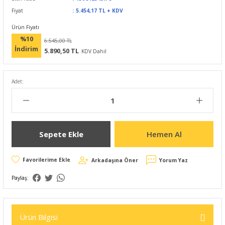
Fiyat
5.454,17 TL + KDV
Ürün Fiyatı
%10
6.545,00 TL
İndirim
5.890,50 TL
KDV Dahil
Adet:
Sepete Ekle
Hemen Al
Arkadaşına Öner
Yorum Yaz
Paylaş:
Ürün Bilgisi