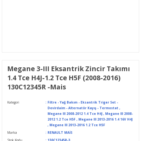
Megane 3-III Eksantrik Zincir Takımı
1.4 Tce H4J-1.2 Tce H5F (2008-2016)
130C12345R -Mais
Kategori
Filtre - Yağ Bakım - Eksantrik Triger Set -
Devirdaim - Alternatör Kayış - Termostat
,
Megane III 2008-2012 1.4 Tce H4J
,
Megane III 2008-
2012 1.2 Tce H5F
,
Megane III 2013-2016 1.4 16V H4J
,
Megane III 2013-2016 1.2 Tce H5F
Marka
RENAULT MAİS
Stok Kodu
130C12345R-3