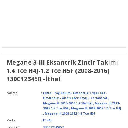
Megane 3-III Eksantrik Zincir Takımı
1.4 Tce H4J-1.2 Tce H5F (2008-2016)
130C12345R -İthal
Kategori
Filtre - Yağ Bakım - Eksantrik Triger Set -
Devirdaim - Alternatör Kayış - Termostat
,
Megane III 2013-2016 1.4 16V H4J
,
Megane III 2013-
2016 1.2 Tce H5F
,
Megane III 2008-2012 1.4 Tce H4J
,
Megane III 2008-2012 1.2 Tce H5F
Marka
İTHAL
Stok Kodu
130C12345R-7