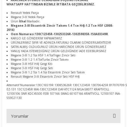
ARACINIZA UYUMLU OLMADIĞINI DÜŞÜNÜYORSANIZ
WHATSAPP HATTINDAN BİZİMLE İRTİBATA GEÇEBİLİRSİNİZ.
Renault Yedek Parça
Megane 3-III Yedek Parça
Ürün
İthal
Markadır
.
Megane 3-III Eksantrik Zincir Takımı 1.4 Tce H4J-1.2 Tce H5F (2008-
2016)
Oem Numarası:130C12345R-130253326R-130259835R-150A03349R
KARGO İLE GÖNDERİM YAPMAKTAYIZ
ÜRÜNLERİMİZ SIFIR VE ADINIZA FATURALI OLARAK GÖNDERİLMEKTEDİR
SATIN ALMIŞ OLDUĞUNUZ ÜRÜN HARİCİNDE ÜRÜN GÖNDERİLMEZ
YANLIŞ YADA İSTEMEDİĞİNİZ ÜRÜN GELDİĞİNDE İADE EDEBİLİRSİNİZ
Megane 3-III 1.2 Tce H5F 1.4 TceTriger Zincir Seti
Megane 3-III 1.2 1.4 TceTurbo Zincir Takımı
Megane 3-III H5F H4J Gergi Kiti
Megane 3-III H5F H4J Gergi Seti
Megane 3-III 1.2 Tce 1.4 Tce Eksantrik Zincir Seti Takım
Renault Megane 3-III Eksantrik Zincir Seti H5F H4J
Alternatif Numaralar:130C16519R 130853626R 130C12345R 130706425R B17070709 
EZ-131 13C12345R MAI-130C12345R DAY-KTC1124 MGA-58077 KRAFTVOLL
12100106 SNR KDC45500 FEBİ 107166 SWAG 60107166 KRAFTVOLL 12100107 INA-
559021130
Yorumlar