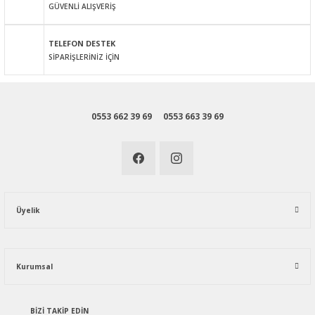
GÜVENLİ ALIŞVERİŞ
Gönder
TELEFON DESTEK
SİPARİŞLERİNİZ İÇİN
0553 662 39 69
0553 663 39 69
Üyelik
Kurumsal
BİZİ TAKİP EDİN