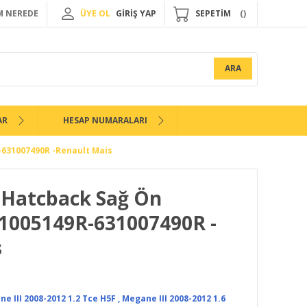
 NEREDE
ÜYE OL
GİRİŞ YAP
SEPETİM
ARA
AR
HESAP NUMARALARI
-631007490R -Renault Mais
 Hatcback Sağ Ön
1005149R-631007490R -
s
e III 2008-2012 1.2 Tce H5F
,
Megane III 2008-2012 1.6