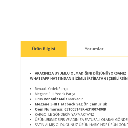
Ürün Bilgisi
Yorumlar
ARACINIZA UYUMLU OLMADIĞINI DÜŞÜNÜYORSANIZ
WHATSAPP HATTINDAN BİZİMLE İRTİBATA GEÇEBİLİRSİN
Renault Yedek Parça
Megane 3-III Yedek Parça
Ürün
Renault Mais
Markadır
.
Megane 3-III Hatcback Sağ Ön Çamurluk
Oem Numarası: 631005149R-631007490R
KARGO İLE GÖNDERİM YAPMAKTAYIZ
ÜRÜNLERİMİZ SIFIR VE ADINIZA FATURALI OLARAK GÖNDE
SATIN ALMIŞ OLDUĞUNUZ ÜRÜN HARİCİNDE ÜRÜN GÖN