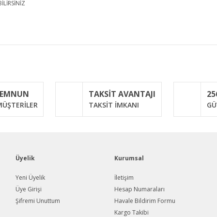
İLİRSİNİZ
iğer konularda yetersiz gördüğünüz noktaları öneri formunu kullanarak taraf
Bu ürüne ilk yorumu siz yapın!
MEMNUN
TAKSİT AVANTAJI
25
Yorum Yaz
ÜŞTERİLER
TAKSİT İMKANI
GÜ
Üyelik
Kurumsal
Yeni Üyelik
İletişim
Üye Girişi
Hesap Numaraları
Şifremi Unuttum
Havale Bildirim Formu
Gönder
Kargo Takibi