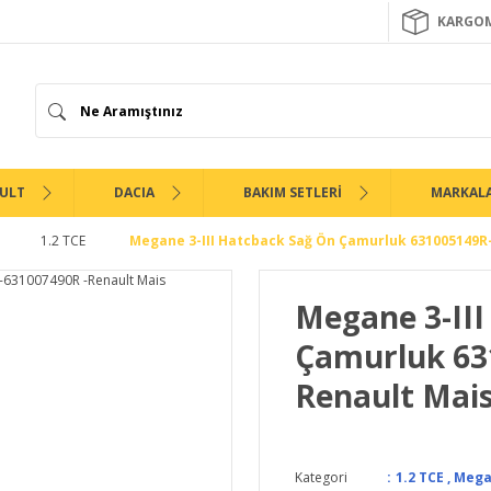
KARGOM
ULT
DACIA
BAKIM SETLERİ
MARKAL
1.2 TCE
Megane 3-III Hatcback Sağ Ön Çamurluk 631005149R
Megane 3-III
Çamurluk 63
Renault Mai
Kategori
1.2 TCE
,
Megan