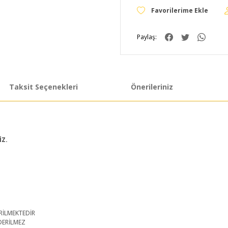
Paylaş:
Taksit Seçenekleri
Önerileriniz
İZ.
RİLMEKTEDİR
DERİLMEZ