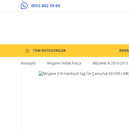
0553 662 39 69
TÜM KATEGORİLER
RENA
Anasayfa
Megane Yedek Parça
MEGANE III 2010-2013