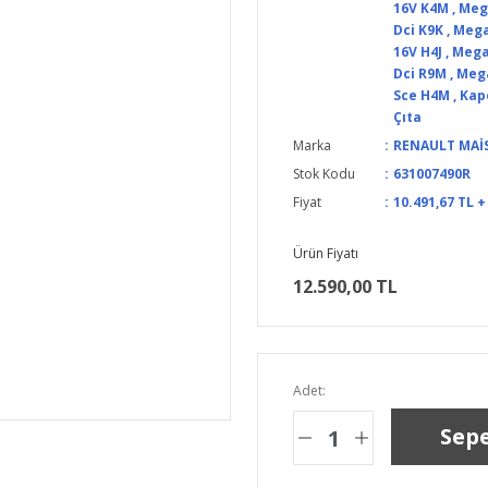
16V K4M
,
Mega
Dci K9K
,
Megan
16V H4J
,
Megan
Dci R9M
,
Mega
Sce H4M
,
Kap
Çıta
Marka
RENAULT MAİ
Stok Kodu
631007490R
Fiyat
10.491,67 TL 
Ürün Fiyatı
12.590,00 TL
Adet:
Sepe