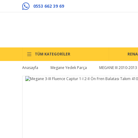
0553 662 39 69
TÜM KATEGORİLER
RENA
Anasayfa
Megane Yedek Parça
MEGANE III 2010-2013