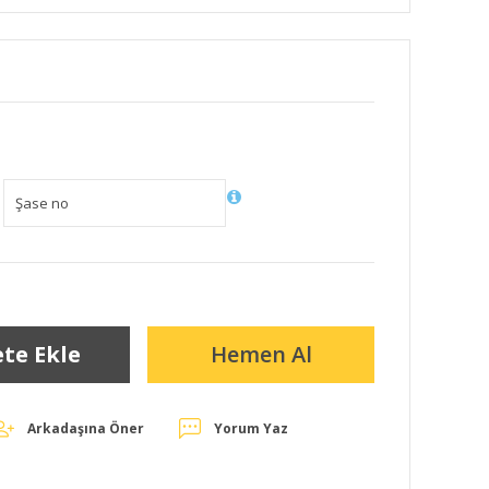
te Ekle
Hemen Al
Arkadaşına Öner
Yorum Yaz