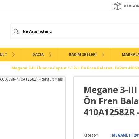
KARGOM
ULT
DACIA
BAKIM SETLERİ
MARKAL
Megane 3-III Fluence Captur 1-I 2-II Ön Fren Balatası Takım 410
Megane 3-III 
Ön Fren Bala
410A12582R 
Kategori
MEGANE III 20