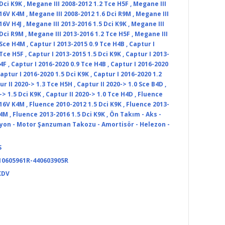
Dci K9K
,
Megane III 2008-2012 1.2 Tce H5F
,
Megane III
 16V K4M
,
Megane III 2008-2012 1.6 Dci R9M
,
Megane III
16V H4J
,
Megane III 2013-2016 1.5 Dci K9K
,
Megane III
 Dci R9M
,
Megane III 2013-2016 1.2 Tce H5F
,
Megane III
 Sce H4M
,
Captur I 2013-2015 0.9 Tce H4B
,
Captur I
 Tce H5F
,
Captur I 2013-2015 1.5 Dci K9K
,
Captur I 2013-
D4F
,
Captur I 2016-2020 0.9 Tce H4B
,
Captur I 2016-2020
aptur I 2016-2020 1.5 Dci K9K
,
Captur I 2016-2020 1.2
ur II 2020-> 1.3 Tce H5H
,
Captur II 2020-> 1.0 Sce B4D
,
-> 1.5 Dci K9K
,
Captur II 2020-> 1.0 Tce H4D
,
Fluence
 16V K4M
,
Fluence 2010-2012 1.5 Dci K9K
,
Fluence 2013-
K4M
,
Fluence 2013-2016 1.5 Dci K9K
,
Ön Takım - Aks -
iyon - Motor Şanzuman Takozu - Amortisör - Helezon -
S
10605961R-440603905R
KDV