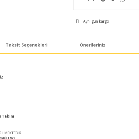
Aynı gün kargo
Taksit Seçenekleri
Önerileriniz
İZ.
sı Takım
RİLMEKTEDİR
DERİLMEZ