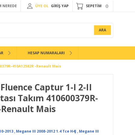
 NEREDE
ÜYE OL
GİRİŞ YAP
SEPETİM
ARA
AR
HESAP NUMARALARI
600379R-410A12582R -Renault Mais
Fluence Captur 1-I 2-II
tası Takım 410600379R-
-Renault Mais
10-2013
,
Megane III 2008-2012 1.4 Tce H4J
,
Megane III