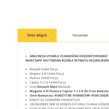
Ürün Bilgisi
Yorumlar
ARACINIZA UYUMLU OLMADIĞINI DÜŞÜNÜYORSANIZ
WHATSAPP HATTINDAN BİZİMLE İRTİBATA GEÇEBİLİRSİN
Renault Yedek Parça
Megane 3-III Yedek Parça
Fluence Yedek Parça
Captur 1-I 2-II Yedek Parça
Ürün
Renault Mais
Markadır
.
Megane 3-III Fluence Captur 1-I 2-II Ön Fren Balata
Oem Numarası:410607115R-410600379R-410A12582R
KARGO İLE GÖNDERİM YAPMAKTAYIZ
ÜRÜNLERİMİZ SIFIR VE ADINIZA FATURALI OLARAK GÖNDE
SATIN ALMIŞ OLDUĞUNUZ ÜRÜN HARİCİNDE ÜRÜN GÖN