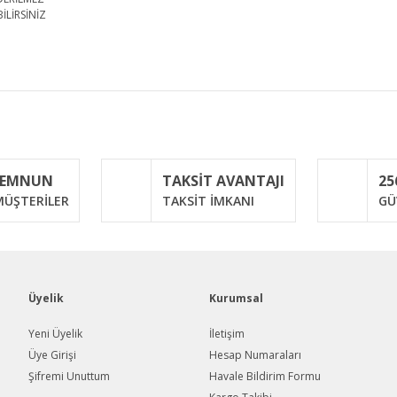
İLİRSİNİZ
iğer konularda yetersiz gördüğünüz noktaları öneri formunu kullanarak taraf
Bu ürüne ilk yorumu siz yapın!
MEMNUN
TAKSİT AVANTAJI
25
Yorum Yaz
ÜŞTERİLER
TAKSİT İMKANI
GÜ
Üyelik
Kurumsal
Yeni Üyelik
İletişim
Üye Girişi
Hesap Numaraları
Şifremi Unuttum
Havale Bildirim Formu
Gönder