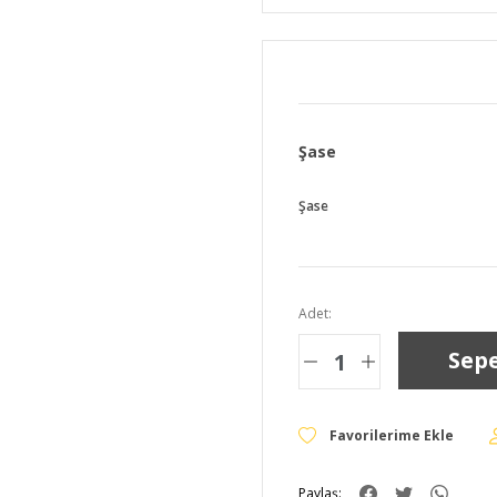
Şase
Şase
Adet:
Sepe
Paylaş: