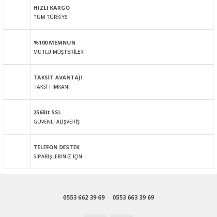
HIZLI KARGO
TÜM TÜRKİYE
Ürün resmi kalitesiz, bozuk veya görüntülenemiyor.
Ürün açıklamasında eksik bilgiler bulunuyor.
%100 MEMNUN
Ürün bilgilerinde hatalar bulunuyor.
MUTLU MÜŞTERİLER
Ürün fiyatı diğer sitelerden daha pahalı.
Bu ürüne benzer farklı alternatifler olmalı.
TAKSİT AVANTAJI
TAKSİT İMKANI
256Bit SSL
GÜVENLİ ALIŞVERİŞ
Gönder
TELEFON DESTEK
SİPARİŞLERİNİZ İÇİN
0553 662 39 69
0553 663 39 69