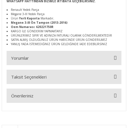
WHATSAPP HATTINDAN BİZİMLE İRTİBATA GEÇEBİLİRSİNİZ.
Renault Yedek Parça
Megane 3-III Yedek Parça
Ürün
Yerli Kaporta
Markadır
.
Megane 3-III Ön Tampon (2013-2016)
Oem Numarası: 620221750R
KARGO İLE GÖNDERİM YAPMAKTAYIZ
ÜRÜNLERİMİZ SIFIR VE ADINIZA FATURALI OLARAK GÖNDERİLMEKTEDİR
SATIN ALMIŞ OLDUĞUNUZ ÜRÜN HARİCİNDE ÜRÜN GÖNDERİLMEZ
YANLIŞ YADA İSTEMEDİĞİNİZ ÜRÜN GELDİĞİNDE İADE EDEBİLİRSİNİZ
Yorumlar
Taksit Seçenekleri
Bu ürüne ilk yorumu siz yapın!
Önerileriniz
Yorum Yaz
Bu ürünün fiyat bilgisi, resim, ürün açıklamalarında ve diğer
konularda yetersiz gördüğünüz noktaları öneri formunu
kullanarak tarafımıza iletebilirsiniz.
Görüş ve önerileriniz için teşekkür ederiz.