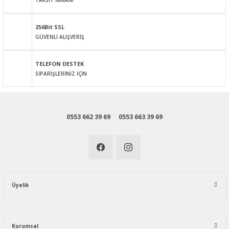
256Bit SSL
GÜVENLİ ALIŞVERİŞ
Gönder
TELEFON DESTEK
SİPARİŞLERİNİZ İÇİN
0553 662 39 69
0553 663 39 69
Üyelik
Kurumsal