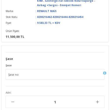
K4M
,
Gösterge-Far-Silecek Kolu+Süpürge -
Aırbag +Sargısı - Emniyet Kemeri
Marka
RENAULT MAİS
Stok Kodu
8200216462-8200216444-8200216454
Fiyat
9.583,33 TL + KDV
Ürün Fiyatı
11.500,00 TL
Şase
Şase
Adet: