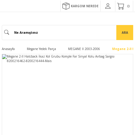
KARGOM NEREDE
ARA
Anasayfa
Megane Yedek Parça
MEGANE II 2003-2006
Megane 2-II H