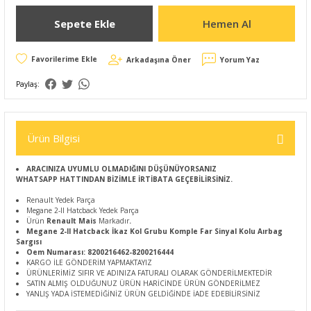
Sepete Ekle
Hemen Al
Arkadaşına Öner
Yorum Yaz
Paylaş:
Ürün Bilgisi
ARACINIZA UYUMLU OLMADIĞINI DÜŞÜNÜYORSANIZ
WHATSAPP HATTINDAN BİZİMLE İRTİBATA GEÇEBİLİRSİNİZ.
Renault Yedek Parça
Megane 2-II Hatcback Yedek Parça
Ürün
Renault
Mais
Markadır
.
Megane 2-II Hatcback İkaz Kol Grubu Komple Far Sinyal Kolu Aırbag
Sargısı
Oem Numarası: 8200216462-8200216444
KARGO İLE GÖNDERİM YAPMAKTAYIZ
ÜRÜNLERİMİZ SIFIR VE ADINIZA FATURALI OLARAK GÖNDERİLMEKTEDİR
SATIN ALMIŞ OLDUĞUNUZ ÜRÜN HARİCİNDE ÜRÜN GÖNDERİLMEZ
YANLIŞ YADA İSTEMEDİĞİNİZ ÜRÜN GELDİĞİNDE İADE EDEBİLİRSİNİZ