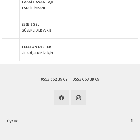
TAKSİT AVANTAJI
TAKSİT İMKANI
256Bit SSL
GÜVENLİ ALIŞVERİŞ
Gönder
TELEFON DESTEK
SİPARİŞLERİNİZ İÇİN
0553 662 39 69
0553 663 39 69
Üyelik