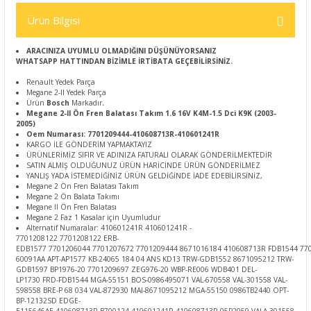
Ürün Bilgisi
ARACINIZA UYUMLU OLMADIĞINI DÜŞÜNÜYORSANIZ
WHATSAPP HATTINDAN BİZİMLE İRTİBATA GEÇEBİLİRSİNİZ.
Renault Yedek Parça
Megane 2-II Yedek Parça
Ürün
Bosch
Markadır
.
Megane 2-II Ön Fren Balatası Takım 1.6 16V K4M-1.5 Dci K9K (2003-
2005)
Oem Numarası: 7701209444-410608713R-410601241R
KARGO İLE GÖNDERİM YAPMAKTAYIZ
ÜRÜNLERİMİZ SIFIR VE ADINIZA FATURALI OLARAK GÖNDERİLMEKTEDİR
SATIN ALMIŞ OLDUĞUNUZ ÜRÜN HARİCİNDE ÜRÜN GÖNDERİLMEZ
YANLIŞ YADA İSTEMEDİĞİNİZ ÜRÜN GELDİĞİNDE İADE EDEBİLİRSİNİZ,
Megane 2 Ön Fren Balatası Takım
Megane 2 Ön Balata Takımı
Megane II Ön Fren Balatası
Megane 2 Faz 1 Kasalar için Uyumludur
Alternatif Numaralar: 410601241R 410601241R -
7701208122 7701208122 ERB-
EDB1577 7701206044 7701207672 7701209444 8671016184 410608713R FDB1544 77
60091AA APT-AP1577 KB-24065 184 04 ANS KD13 TRW-GDB1552 8671095212 TRW-
GDB1597 BP1976-20 7701209697 ZEG976-20 WBP-RE006 WDB401 DEL-
LP1730 FRD-FDB1544 MGA-55151 BOS-0986495071 VAL-670558 VAL-301558 VAL-
598558 BRE-P 68 034 VAL-872930 MAI-8671095212 MGA-55150 0986TB2440 OPT-
BP-12132SD EDGE-