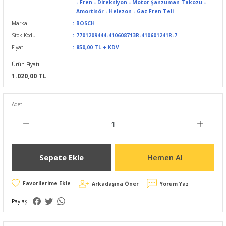
- Fren - Direksiyon - Motor Şanzuman Takozu -
Amortisör - Helezon - Gaz Fren Teli
Marka
BOSCH
Stok Kodu
7701209444-410608713R-410601241R-7
Fiyat
850,00 TL + KDV
Ürün Fiyatı
1.020,00 TL
Adet:
Sepete Ekle
Hemen Al
Arkadaşına Öner
Yorum Yaz
Paylaş: