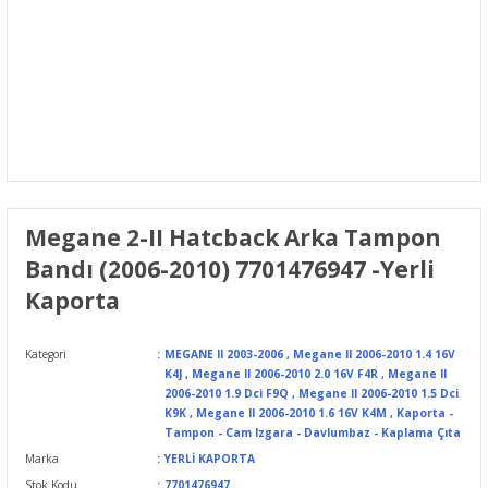
Megane 2-II Hatcback Arka Tampon
Bandı (2006-2010) 7701476947 -Yerli
Kaporta
Kategori
MEGANE II 2003-2006
,
Megane II 2006-2010 1.4 16V
K4J
,
Megane II 2006-2010 2.0 16V F4R
,
Megane II
2006-2010 1.9 Dci F9Q
,
Megane II 2006-2010 1.5 Dci
K9K
,
Megane II 2006-2010 1.6 16V K4M
,
Kaporta -
Tampon - Cam Izgara - Davlumbaz - Kaplama Çıta
Marka
YERLİ KAPORTA
Stok Kodu
7701476947