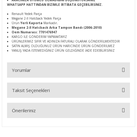
ARACINIZA UYUMLU OLMADIĞINI DÜŞÜNÜYORSANIZ
WHATSAPP HATTINDAN BİZİMLE İRTİBATA GEÇEBİLİRSİNİZ.
Renault Yedek Parça
Megane 2-II Hatcback Yedek Parça
Ürün
Yerli Kaporta
Markadır
.
Megane 2-II Hatcback Arka Tampon Bandı (2006-2010)
Oem Numarası: 7701476947
KARGO İLE GÖNDERİM YAPMAKTAYIZ
ÜRÜNLERİMİZ SIFIR VE ADINIZA FATURALI OLARAK GÖNDERİLMEKTEDİR
SATIN ALMIŞ OLDUĞUNUZ ÜRÜN HARİCİNDE ÜRÜN GÖNDERİLMEZ
YANLIŞ YADA İSTEMEDİĞİNİZ ÜRÜN GELDİĞİNDE İADE EDEBİLİRSİNİZ
Yorumlar
Taksit Seçenekleri
Bu ürüne ilk yorumu siz yapın!
Önerileriniz
Yorum Yaz
Bu ürünün fiyat bilgisi, resim, ürün açıklamalarında ve diğer
konularda yetersiz gördüğünüz noktaları öneri formunu
kullanarak tarafımıza iletebilirsiniz.