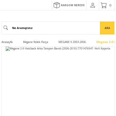
KARGOM NEREDE
ARA
Anasayfa
Megane Yedek Parça
MEGANE II 2003-2006
Megane 2-II H