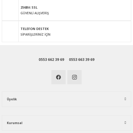
256Bit SSL
GÜVENLİ ALIŞVERİŞ
Gönder
TELEFON DESTEK
SİPARİŞLERİNİZ İÇİN
0553 662 39 69
0553 663 39 69
Üyelik
Kurumsal