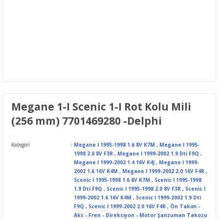
Megane 1-I Scenic 1-I Rot Kolu Mili
(256 mm) 7701469280 -Delphi
Kategori
Megane I 1995-1998 1.6 8V K7M
,
Megane I 1995-
1998 2.0 8V F3R
,
Megane I 1999-2002 1.9 Dti F9Q
,
Megane I 1999-2002 1.4 16V K4J
,
Megane I 1999-
2002 1.6 16V K4M
,
Megane I 1999-2002 2.0 16V F4R
,
Scenic I 1995-1998 1.6 8V K7M
,
Scenic I 1995-1998
1.9 Dti F9Q
,
Scenic I 1995-1998 2.0 8V F3R
,
Scenic I
1999-2002 1.6 16V K4M
,
Scenic I 1999-2002 1.9 Dti
F9Q
,
Scenic I 1999-2002 2.0 16V F4R
,
Ön Takım -
Aks - Fren - Direksiyon - Motor Şanzuman Takozu