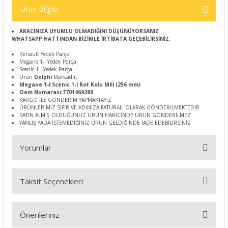
Ürün Bilgisi
ARACINIZA UYUMLU OLMADIĞINI DÜŞÜNÜYORSANIZ
WHATSAPP HATTINDAN BİZİMLE İRTİBATA GEÇEBİLİRSİNİZ.
Renault Yedek Parça
Megane 1-I Yedek Parça
Scenic 1-I Yedek Parça
Ürün
Delphi
Markadır
.
Megane 1-I Scenic 1-I Rot Kolu Mili (256 mm)
Oem Numarası:7701469280
KARGO İLE GÖNDERİM YAPMAKTAYIZ
ÜRÜNLERİMİZ SIFIR VE ADINIZA FATURALI OLARAK GÖNDERİLMEKTEDİR
SATIN ALMIŞ OLDUĞUNUZ ÜRÜN HARİCİNDE ÜRÜN GÖNDERİLMEZ
YANLIŞ YADA İSTEMEDİĞİNİZ ÜRÜN GELDİĞİNDE İADE EDEBİLİRSİNİZ
Yorumlar
Taksit Seçenekleri
Bu ürüne ilk yorumu siz yapın!
Önerileriniz
Yorum Yaz