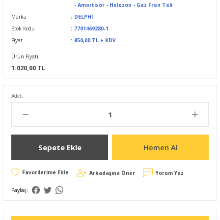
- Amortisör - Helezon - Gaz Fren Teli
Marka
DELPHİ
Stok Kodu
7701469280-1
Fiyat
850,00 TL + KDV
Ürün Fiyatı
1.020,00 TL
Adet:
Sepete Ekle
Hemen Al
Arkadaşına Öner
Yorum Yaz
Paylaş: