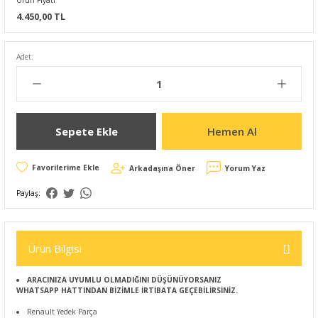
Ürün Fiyatı
4.450,00 TL
Adet:
Sepete Ekle
Hemen Al
Arkadaşına Öner
Yorum Yaz
Paylaş:
Ürün Bilgisi
ARACINIZA UYUMLU OLMADIĞINI DÜŞÜNÜYORSANIZ
WHATSAPP HATTINDAN BİZİMLE İRTİBATA GEÇEBİLİRSİNİZ.
Renault Yedek Parça