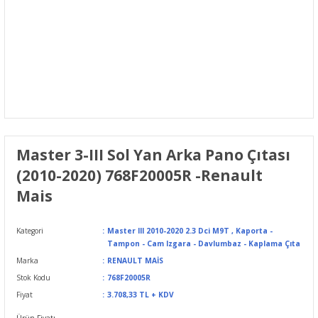
Master 3-III Sol Yan Arka Pano Çıtası
(2010-2020) 768F20005R -Renault
Mais
Kategori
Master III 2010-2020 2.3 Dci M9T
,
Kaporta -
Tampon - Cam Izgara - Davlumbaz - Kaplama Çıta
Marka
RENAULT MAİS
Stok Kodu
768F20005R
Fiyat
3.708,33 TL + KDV