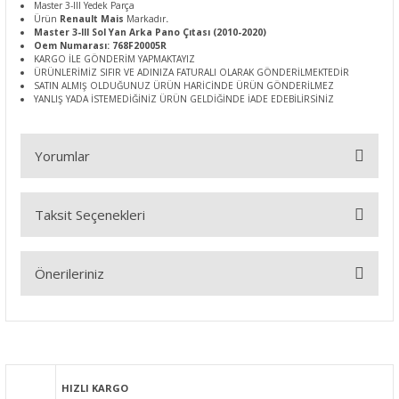
Master 3-III Yedek Parça
Ürün
Renault Mais
Markadır
.
Master 3-III Sol Yan Arka Pano Çıtası (2010-2020)
Oem Numarası: 768F20005R
KARGO İLE GÖNDERİM YAPMAKTAYIZ
ÜRÜNLERİMİZ SIFIR VE ADINIZA FATURALI OLARAK GÖNDERİLMEKTEDİR
SATIN ALMIŞ OLDUĞUNUZ ÜRÜN HARİCİNDE ÜRÜN GÖNDERİLMEZ
YANLIŞ YADA İSTEMEDİĞİNİZ ÜRÜN GELDİĞİNDE İADE EDEBİLİRSİNİZ
Yorumlar
Taksit Seçenekleri
Bu ürüne ilk yorumu siz yapın!
Önerileriniz
Yorum Yaz
Bu ürünün fiyat bilgisi, resim, ürün açıklamalarında ve diğer
konularda yetersiz gördüğünüz noktaları öneri formunu
kullanarak tarafımıza iletebilirsiniz.
Görüş ve önerileriniz için teşekkür ederiz.
HIZLI KARGO