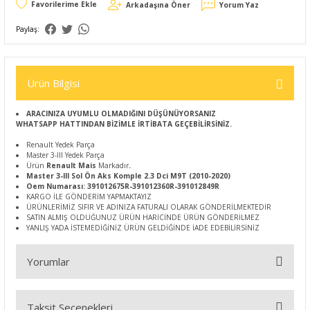
Arkadaşına Öner
Yorum Yaz
Paylaş:
Ürün Bilgisi
ARACINIZA UYUMLU OLMADIĞINI DÜŞÜNÜYORSANIZ
WHATSAPP HATTINDAN BİZİMLE İRTİBATA GEÇEBİLİRSİNİZ.
Renault Yedek Parça
Master 3-III Yedek Parça
Ürün
Renault Mais
Markadır
.
Master 3-III Sol Ön Aks Komple 2.3 Dci M9T (2010-2020)
Oem Numarası: 391012675R-391012360R-391012849R
KARGO İLE GÖNDERİM YAPMAKTAYIZ
ÜRÜNLERİMİZ SIFIR VE ADINIZA FATURALI OLARAK GÖNDERİLMEKTEDİR
SATIN ALMIŞ OLDUĞUNUZ ÜRÜN HARİCİNDE ÜRÜN GÖNDERİLMEZ
YANLIŞ YADA İSTEMEDİĞİNİZ ÜRÜN GELDİĞİNDE İADE EDEBİLİRSİNİZ
Yorumlar
Taksit Seçenekleri