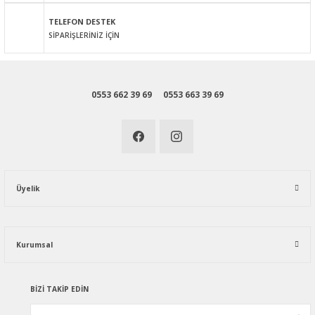
Gönder
TELEFON DESTEK
SİPARİŞLERİNİZ İÇİN
0553 662 39 69
0553 663 39 69
Üyelik
Kurumsal
BİZİ TAKİP EDİN