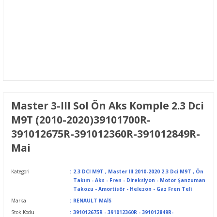
Master 3-III Sol Ön Aks Komple 2.3 Dci
M9T (2010-2020)39101700R-
391012675R-391012360R-391012849R-
Mai
Kategori
2.3 DCI M9T
,
Master III 2010-2020 2.3 Dci M9T
,
Ön
Takım - Aks - Fren - Direksiyon - Motor Şanzuman
Takozu - Amortisör - Helezon - Gaz Fren Teli
Marka
RENAULT MAİS
Stok Kodu
391012675R - 391012360R - 391012849R-