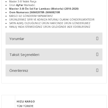
Master 3-III Yedek Parça
Ürün
Ayfar
Markadır
.
Master 3-III Ön Sol Far Lambası (Motorlu) (2010-2020)
Oem Numarası:260602078R-260608210R
KARGO İLE GÖNDERİM YAPMAKTAYIZ
ÜRÜNLERİMİZ SIFIR VE ADINIZA FATURALI OLARAK GÖNDERİLMEKTEDİR
SATIN ALMIŞ OLDUĞUNUZ ÜRÜN HARİCİNDE ÜRÜN GÖNDERİLMEZ
YANLIŞ YADA İSTEMEDİĞİNİZ ÜRÜN GELDİĞİNDE İADE EDEBİLİRSİNİZ
Yorumlar
Taksit Seçenekleri
Bu ürüne ilk yorumu siz yapın!
Önerileriniz
Yorum Yaz
Bu ürünün fiyat bilgisi, resim, ürün açıklamalarında ve diğer
konularda yetersiz gördüğünüz noktaları öneri formunu
kullanarak tarafımıza iletebilirsiniz.
Görüş ve önerileriniz için teşekkür ederiz.
HIZLI KARGO
TÜM TÜRKİYE
Ürün resmi kalitesiz, bozuk veya görüntülenemiyor.