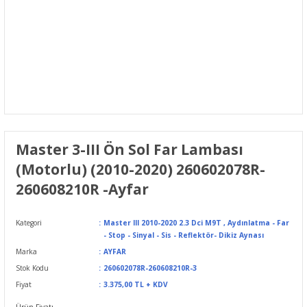
Master 3-III Ön Sol Far Lambası
(Motorlu) (2010-2020) 260602078R-
260608210R -Ayfar
Kategori
Master III 2010-2020 2.3 Dci M9T
,
Aydınlatma - Far
- Stop - Sinyal - Sis - Reflektör- Dikiz Aynası
Marka
AYFAR
Stok Kodu
260602078R-260608210R-3
Fiyat
3.375,00 TL + KDV