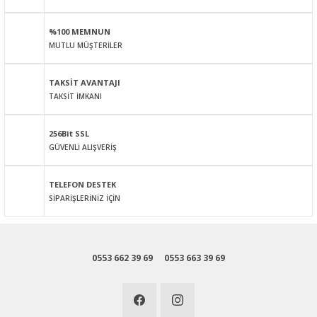
Ürün açıklamasında eksik bilgiler bulunuyor.
%100 MEMNUN
Ürün bilgilerinde hatalar bulunuyor.
MUTLU MÜŞTERİLER
Ürün fiyatı diğer sitelerden daha pahalı.
Bu ürüne benzer farklı alternatifler olmalı.
TAKSİT AVANTAJI
TAKSİT İMKANI
256Bit SSL
GÜVENLİ ALIŞVERİŞ
Gönder
TELEFON DESTEK
SİPARİŞLERİNİZ İÇİN
0553 662 39 69
0553 663 39 69