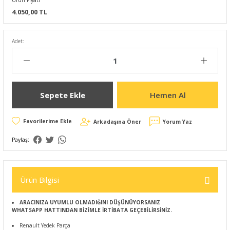
Ürün Fiyatı
4.050,00 TL
Adet:
Sepete Ekle
Hemen Al
Arkadaşına Öner
Yorum Yaz
Paylaş:
Ürün Bilgisi
ARACINIZA UYUMLU OLMADIĞINI DÜŞÜNÜYORSANIZ
WHATSAPP HATTINDAN BİZİMLE İRTİBATA GEÇEBİLİRSİNİZ.
Renault Yedek Parça