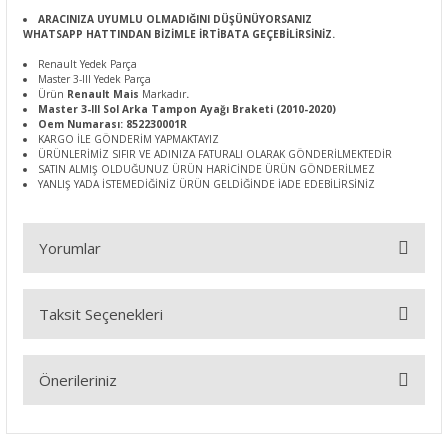
ARACINIZA UYUMLU OLMADIĞINI DÜŞÜNÜYORSANIZ
WHATSAPP HATTINDAN BİZİMLE İRTİBATA GEÇEBİLİRSİNİZ.
Renault Yedek Parça
Master 3-III Yedek Parça
Ürün
Renault Mais
Markadır
.
Master 3-III Sol Arka Tampon Ayağı Braketi (2010-2020)
Oem Numarası: 852230001R
KARGO İLE GÖNDERİM YAPMAKTAYIZ
ÜRÜNLERİMİZ SIFIR VE ADINIZA FATURALI OLARAK GÖNDERİLMEKTEDİR
SATIN ALMIŞ OLDUĞUNUZ ÜRÜN HARİCİNDE ÜRÜN GÖNDERİLMEZ
YANLIŞ YADA İSTEMEDİĞİNİZ ÜRÜN GELDİĞİNDE İADE EDEBİLİRSİNİZ
Yorumlar
Taksit Seçenekleri
Bu ürüne ilk yorumu siz yapın!
Önerileriniz
Yorum Yaz
Bu ürünün fiyat bilgisi, resim, ürün açıklamalarında ve diğer
konularda yetersiz gördüğünüz noktaları öneri formunu