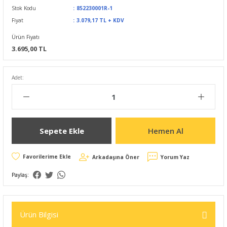
Stok Kodu
852230001R-1
Fiyat
3.079,17 TL + KDV
Ürün Fiyatı
3.695,00 TL
Adet:
Sepete Ekle
Hemen Al
Arkadaşına Öner
Yorum Yaz
Paylaş:
Ürün Bilgisi