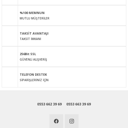
Ürün açıklamasında eksik bilgiler bulunuyor.
%100 MEMNUN
Ürün bilgilerinde hatalar bulunuyor.
MUTLU MÜŞTERİLER
Ürün fiyatı diğer sitelerden daha pahalı.
Bu ürüne benzer farklı alternatifler olmalı.
TAKSİT AVANTAJI
TAKSİT İMKANI
256Bit SSL
GÜVENLİ ALIŞVERİŞ
Gönder
TELEFON DESTEK
SİPARİŞLERİNİZ İÇİN
0553 662 39 69
0553 663 39 69