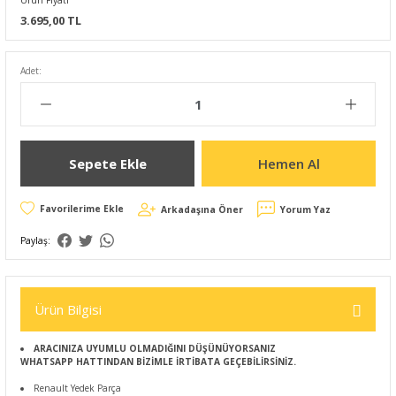
Ürün Fiyatı
3.695,00 TL
Adet:
Sepete Ekle
Hemen Al
Arkadaşına Öner
Yorum Yaz
Paylaş:
Ürün Bilgisi
ARACINIZA UYUMLU OLMADIĞINI DÜŞÜNÜYORSANIZ
WHATSAPP HATTINDAN BİZİMLE İRTİBATA GEÇEBİLİRSİNİZ.
Renault Yedek Parça