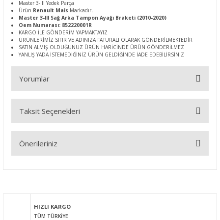
Master 3-III Yedek Parça
Ürün
Renault Mais
Markadır
.
Master 3-III Sağ Arka Tampon Ayağı Braketi (2010-2020)
Oem Numarası: 852220001R
KARGO İLE GÖNDERİM YAPMAKTAYIZ
ÜRÜNLERİMİZ SIFIR VE ADINIZA FATURALI OLARAK GÖNDERİLMEKTEDİR
SATIN ALMIŞ OLDUĞUNUZ ÜRÜN HARİCİNDE ÜRÜN GÖNDERİLMEZ
YANLIŞ YADA İSTEMEDİĞİNİZ ÜRÜN GELDİĞİNDE İADE EDEBİLİRSİNİZ
Yorumlar
Taksit Seçenekleri
Bu ürüne ilk yorumu siz yapın!
Önerileriniz
Yorum Yaz
Bu ürünün fiyat bilgisi, resim, ürün açıklamalarında ve diğer
konularda yetersiz gördüğünüz noktaları öneri formunu
kullanarak tarafımıza iletebilirsiniz.
Görüş ve önerileriniz için teşekkür ederiz.
HIZLI KARGO
TÜM TÜRKİYE
Ürün resmi kalitesiz, bozuk veya görüntülenemiyor.