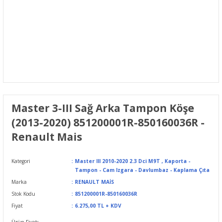
Master 3-III Sağ Arka Tampon Köşe
(2013-2020) 851200001R-850160036R -
Renault Mais
Kategori
Master III 2010-2020 2.3 Dci M9T
,
Kaporta -
Tampon - Cam Izgara - Davlumbaz - Kaplama Çıta
Marka
RENAULT MAİS
Stok Kodu
851200001R-850160036R
Fiyat
6.275,00 TL + KDV