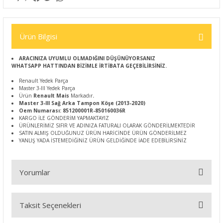
Ürün Bilgisi
ARACINIZA UYUMLU OLMADIĞINI DÜŞÜNÜYORSANIZ
WHATSAPP HATTINDAN BİZİMLE İRTİBATA GEÇEBİLİRSİNİZ.
Renault Yedek Parça
Master 3-III Yedek Parça
Ürün
Renault Mais
Markadır
.
Master 3-III Sağ Arka Tampon Köşe (2013-2020)
Oem Numarası: 851200001R-850160036R
KARGO İLE GÖNDERİM YAPMAKTAYIZ
ÜRÜNLERİMİZ SIFIR VE ADINIZA FATURALI OLARAK GÖNDERİLMEKTEDİR
SATIN ALMIŞ OLDUĞUNUZ ÜRÜN HARİCİNDE ÜRÜN GÖNDERİLMEZ
YANLIŞ YADA İSTEMEDİĞİNİZ ÜRÜN GELDİĞİNDE İADE EDEBİLİRSİNİZ
Yorumlar
Taksit Seçenekleri
Bu ürüne ilk yorumu siz yapın!