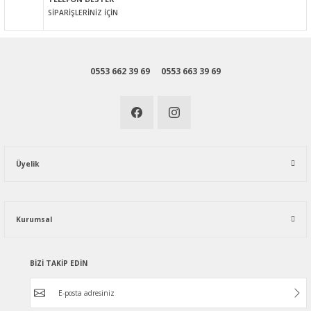
SİPARİŞLERİNİZ İÇİN
0553 662 39 69
0553 663 39 69
Üyelik
Kurumsal
BİZİ TAKİP EDİN