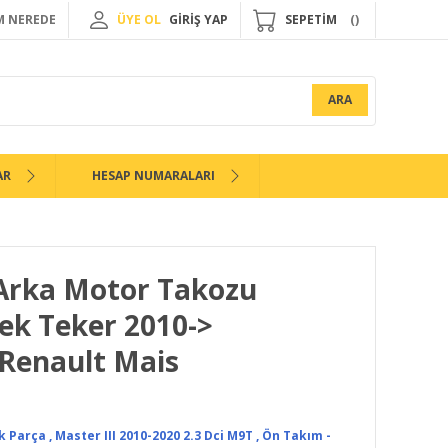
 NEREDE
ÜYE OL
GİRİŞ YAP
SEPETİM
ARA
AR
HESAP NUMARALARI
 Arka Motor Takozu
Tek Teker 2010->
Renault Mais
k Parça
,
Master III 2010-2020 2.3 Dci M9T
,
Ön Takım -