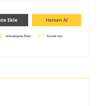
te Ekle
Hemen Al
Arkadaşına Öner
Yorum Yaz