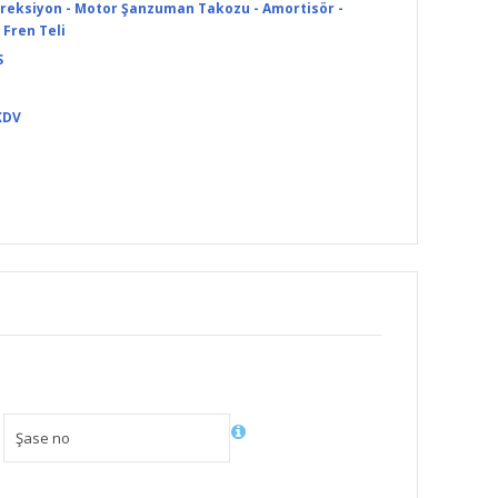
Direksiyon - Motor Şanzuman Takozu - Amortisör -
 Fren Teli
S
KDV