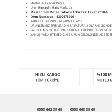
Master 3-III Yedek Parça
Ürün
Renault Mais
Markadır
.
Master 3-III Motor Takozu Arka Tek Teker 2010->
Oem Numarası: 8200675206
KARGO İLE GÖNDERİM YAPMAKTAYIZ
ÜRÜNLERİMİZ SIFIR VE ADINIZA FATURALI OLARAK GÖNDE
SATIN ALMIŞ OLDUĞUNUZ ÜRÜN HARİCİNDE ÜRÜN GÖN
YANLIŞ YADA İSTEMEDİĞİNİZ ÜRÜN GELDİĞİNDE İADE EDEB
Bu ürünün fiyat bilgisi, resim, ürün açıklamalarında ve d
Görüş ve önerileriniz için teşekkür ederiz.
Ürün resmi kalitesiz, bozuk veya görüntülenemiyor.
HIZLI KARGO
%100 
Ürün açıklamasında eksik bilgiler bulunuyor.
TÜM TÜRKİYE
MUTLU M
Ürün bilgilerinde hatalar bulunuyor.
Ürün fiyatı diğer sitelerden daha pahalı.
Bu ürüne benzer farklı alternatifler olmalı.
0553 662 39 69
0553 663 39 69