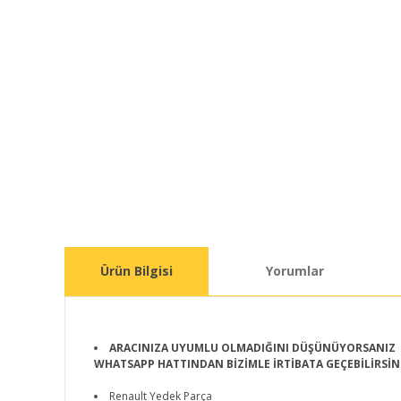
Ürün Bilgisi
Yorumlar
ARACINIZA UYUMLU OLMADIĞINI DÜŞÜNÜYORSANIZ
WHATSAPP HATTINDAN BİZİMLE İRTİBATA GEÇEBİLİRSİN
Renault Yedek Parça