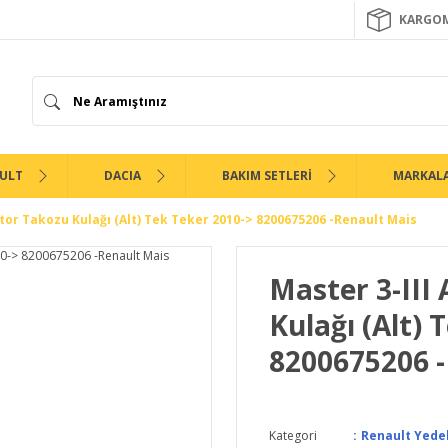
KARGOM
ULT
DACIA
BAKIM SETLERİ
MARKAL
tor Takozu Kulağı (Alt) Tek Teker 2010-> 8200675206 -Renault Mais
Master 3-III
Kulağı (Alt) 
8200675206 -
Kategori
Renault Yede