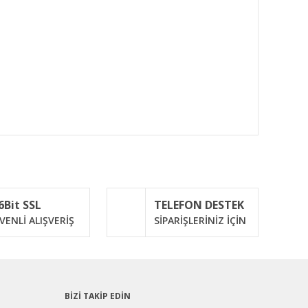
ımıza iletebilirsiniz.
6Bit SSL
TELEFON DESTEK
VENLİ ALIŞVERİŞ
SİPARİŞLERİNİZ İÇİN
BİZİ TAKİP EDİN