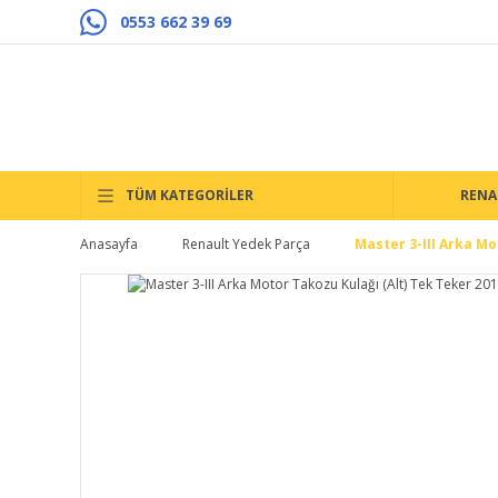
0553 662 39 69
TÜM KATEGORİLER
RENA
Anasayfa
Renault Yedek Parça
Master 3-III Arka Mo