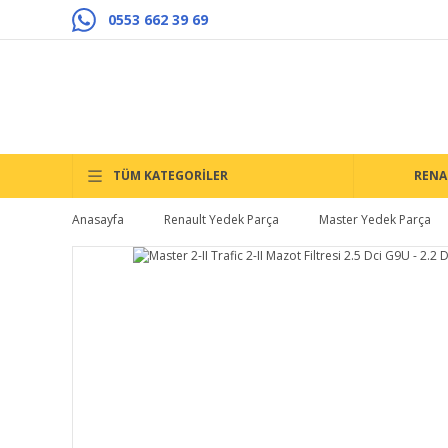
0553 662 39 69
TÜM KATEGORİLER
RENA
Anasayfa
Renault Yedek Parça
Master Yedek Parça