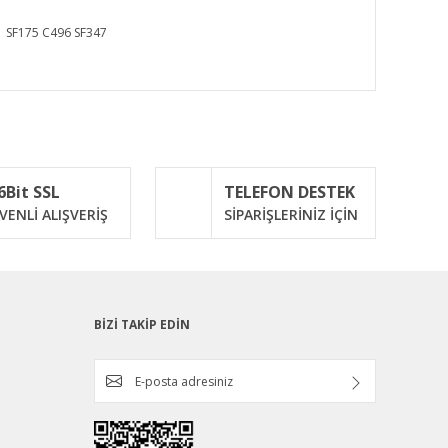
 SF175 C496 SF347
ımıza iletebilirsiniz.
6Bit SSL
TELEFON DESTEK
VENLİ ALIŞVERİŞ
SİPARİŞLERİNİZ İÇİN
BİZİ TAKİP EDİN