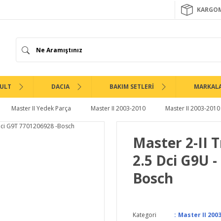
KARGOM
ULT
DACIA
BAKIM SETLERİ
MARKAL
Master II Yedek Parça
Master II 2003-2010
Master II 2003-2010
Master 2-II T
2.5 Dci G9U -
Bosch
Kategori
Master II 2003