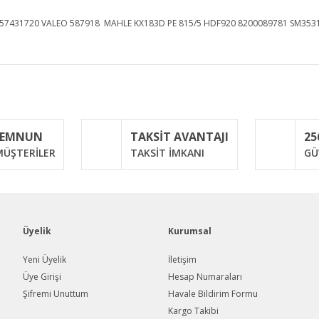
1457431720 VALEO 587918 MAHLE KX183D PE 815/5 HDF920 8200089781 SM3531
iğer konularda yetersiz gördüğünüz noktaları öneri formunu kullanarak taraf
Bu ürüne ilk yorumu siz yapın!
MEMNUN
TAKSİT AVANTAJI
25
Yorum Yaz
ÜŞTERİLER
TAKSİT İMKANI
GÜ
Üyelik
Kurumsal
Yeni Üyelik
İletişim
Üye Girişi
Hesap Numaraları
Şifremi Unuttum
Havale Bildirim Formu
Gönder
Kargo Takibi