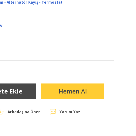
im - Alternatör Kayış - Termostat
DV
te Ekle
Hemen Al
Arkadaşına Öner
Yorum Yaz