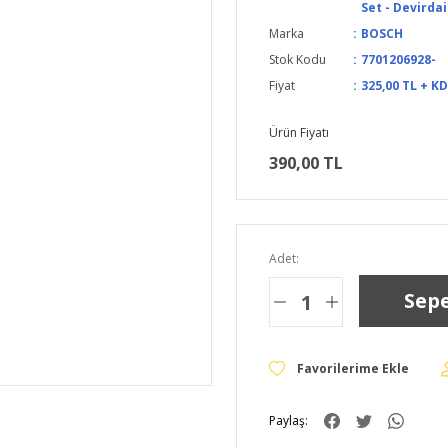
Set - Devirda
Marka
BOSCH
Stok Kodu
7701206928-
Fiyat
325,00 TL + K
Ürün Fiyatı
390,00 TL
Adet:
Sepe
Paylaş: