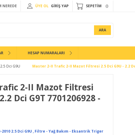
 NEREDE
ÜYE OL
GİRİŞ YAP
SEPETİM
ARA
AR
HESAP NUMARALARI
 2.5 Dci G9U
Master 2-II Trafic 2-II Mazot Filtresi 2.5 Dci G9U - 2.2
rafic 2-II Mazot Filtresi
 2.2 Dci G9T 7701206928 -
-2010 2.5 Dci G9U
,
Filtre - Yağ Bakım - Eksantrik Triger