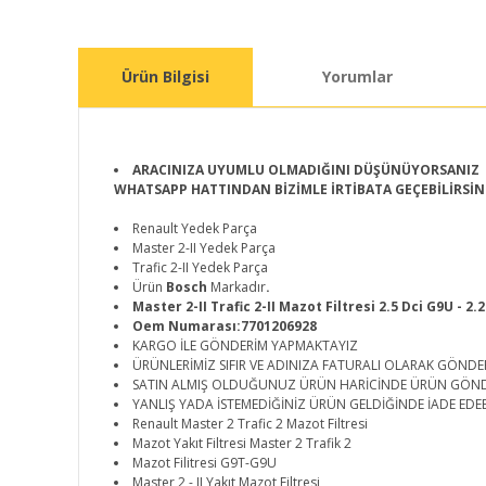
Ürün Bilgisi
Yorumlar
ARACINIZA UYUMLU OLMADIĞINI DÜŞÜNÜYORSANIZ
WHATSAPP HATTINDAN BİZİMLE İRTİBATA GEÇEBİLİRSİN
Renault Yedek Parça
Master 2-II Yedek Parça
Trafic 2-II Yedek Parça
Ürün
Bosch
Markadır
.
Master 2-II Trafic 2-II Mazot Filtresi 2.5 Dci G9U - 2.
Oem Numarası:7701206928
KARGO İLE GÖNDERİM YAPMAKTAYIZ
ÜRÜNLERİMİZ SIFIR VE ADINIZA FATURALI OLARAK GÖNDE
SATIN ALMIŞ OLDUĞUNUZ ÜRÜN HARİCİNDE ÜRÜN GÖN
YANLIŞ YADA İSTEMEDİĞİNİZ ÜRÜN GELDİĞİNDE İADE EDEB
Renault Master 2 Trafic 2 Mazot Filtresi
Mazot Yakıt Filtresi Master 2 Trafik 2
Mazot Filitresi G9T-G9U
Master 2 - II Yakıt Mazot Filtresi