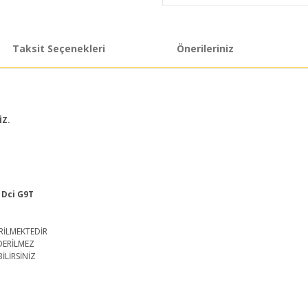
Taksit Seçenekleri
Önerileriniz
İZ.
2 Dci G9T
RİLMEKTEDİR
DERİLMEZ
İLİRSİNİZ