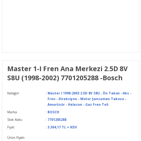
Master 1-I Fren Ana Merkezi 2.5D 8V
S8U (1998-2002) 7701205288 -Bosch
Kategori
Master I 1998-2002 2.5D 8V S8U
,
Ön Takım - Aks -
Fren - Direksiyon - Motor Şanzuman Takozu -
Amortisör - Helezon - Gaz Fren Teli
Marka
BOSCH
Stok Kodu
7701205288
Fiyat
3.304,17 TL + KDV
Ürün Fiyatı