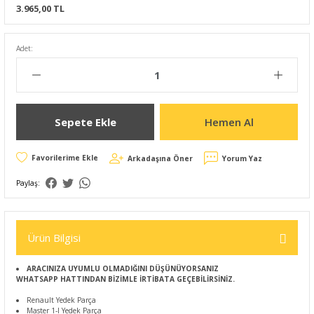
3.965,00 TL
Adet:
Sepete Ekle
Hemen Al
Arkadaşına Öner
Yorum Yaz
Paylaş:
Ürün Bilgisi
ARACINIZA UYUMLU OLMADIĞINI DÜŞÜNÜYORSANIZ
WHATSAPP HATTINDAN BİZİMLE İRTİBATA GEÇEBİLİRSİNİZ.
Renault Yedek Parça
Master 1-I Yedek Parça