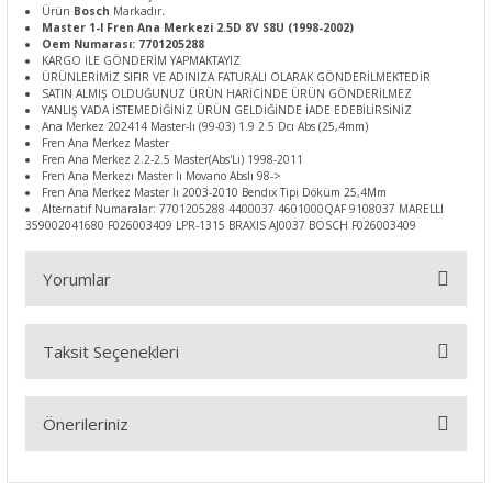
Ürün
Bosch
Markadır
.
Master 1-I Fren Ana Merkezi 2.5D 8V S8U (1998-2002)
Oem Numarası: 7701205288
KARGO İLE GÖNDERİM YAPMAKTAYIZ
ÜRÜNLERİMİZ SIFIR VE ADINIZA FATURALI OLARAK GÖNDERİLMEKTEDİR
SATIN ALMIŞ OLDUĞUNUZ ÜRÜN HARİCİNDE ÜRÜN GÖNDERİLMEZ
YANLIŞ YADA İSTEMEDİĞİNİZ ÜRÜN GELDİĞİNDE İADE EDEBİLİRSİNİZ
Ana Merkez 202414 Master-Iı (99-03) 1.9 2.5 Dcı Abs (25,4mm)
Fren Ana Merkez Master
Fren Ana Merkez 2.2-2.5 Master(Abs'Li) 1998-2011
Fren Ana Merkezı Master Iı Movano Abslı 98->
Fren Ana Merkez Master Iı 2003-2010 Bendıx Tipi Döküm 25,4Mm
Alternatif Numaralar: 7701205288 4400037 4601000QAF 9108037 MARELLI
359002041680 F026003409 LPR-1315 BRAXIS AJ0037 BOSCH F026003409
Yorumlar
Taksit Seçenekleri
Bu ürüne ilk yorumu siz yapın!
Önerileriniz
Yorum Yaz
Bu ürünün fiyat bilgisi, resim, ürün açıklamalarında ve diğer