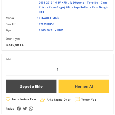
2008-2012 1.6 8V K7M
,
İç Döşeme - Torpido - Cam
Kriko - Kapı+Bagaj Kilit - Kapı Kolları - Kapı Gergi -
Fitil
Marka
RENAULT MAİS
Stok Kodu
8200928459
Fiyat
2.925,00 TL + KDV
Ürün Fiyatı
3.510,00 TL
Adet:
Sepete Ekle
Hemen Al
Arkadaşına Öner
Yorum Yaz
Paylaş: