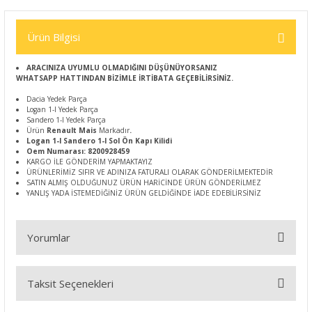
Ürün Bilgisi
ARACINIZA UYUMLU OLMADIĞINI DÜŞÜNÜYORSANIZ
WHATSAPP HATTINDAN BİZİMLE İRTİBATA GEÇEBİLİRSİNİZ.
Dacia Yedek Parça
Logan 1-I Yedek Parça
Sandero 1-I Yedek Parça
Ürün
Renault Mais
Markadır
.
Logan 1-I Sandero 1-I Sol Ön Kapı Kilidi
Oem Numarası: 8200928459
KARGO İLE GÖNDERİM YAPMAKTAYIZ
ÜRÜNLERİMİZ SIFIR VE ADINIZA FATURALI OLARAK GÖNDERİLMEKTEDİR
SATIN ALMIŞ OLDUĞUNUZ ÜRÜN HARİCİNDE ÜRÜN GÖNDERİLMEZ
YANLIŞ YADA İSTEMEDİĞİNİZ ÜRÜN GELDİĞİNDE İADE EDEBİLİRSİNİZ
Yorumlar
Taksit Seçenekleri
Bu ürüne ilk yorumu siz yapın!