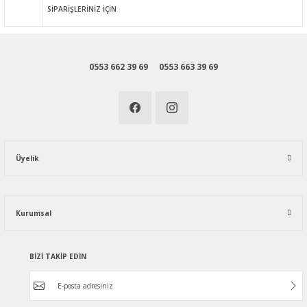
SİPARİŞLERİNİZ İÇİN
0553 662 39 69
0553 663 39 69
Üyelik
Kurumsal
BİZİ TAKİP EDİN