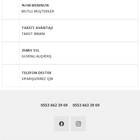
%100 MEMNUN
Ürün bilgilerinde hatalar bulunuyor.
MUTLU MÜŞTERİLER
Ürün fiyatı diğer sitelerden daha pahalı.
Bu ürüne benzer farklı alternatifler olmalı.
TAKSİT AVANTAJI
TAKSİT İMKANI
256Bit SSL
GÜVENLİ ALIŞVERİŞ
Gönder
TELEFON DESTEK
SİPARİŞLERİNİZ İÇİN
0553 662 39 69
0553 663 39 69