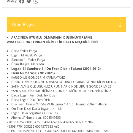
Paylaş:
Ürün Bilgisi
ARACINIZA UYUMLU OLMADIĞINI DÜŞÜNÜYORSANIZ
WHATSAPP HATTINDAN BİZİMLE İRTİBATA GEÇEBİLİRSİNİZ.
Dacia Yedek Parça
Logan 1-I Yedek Parça
Sandero 1-I Yedek Parça
Ürün
Delphi
Markadır
.
Logan 1-I Sandero 1-I Ön Fren Diski (Takım) (2004-2012)
Oem Numarası: 7701208252
KARGO İLE GÖNDERİM YAPMAKTAYIZ
ÜRÜNLERİMİZ SIFIR VE ADINIZA FATURALI OLARAK GÖNDERİLMEKTEDİR
SATIN ALMIŞ OLDUĞUNUZ ÜRÜN HARİCİNDE ÜRÜN GÖNDERİLMEZ
YANLIŞ YADA İSTEMEDİĞİNİZ ÜRÜN GELDİĞİNDE İADE EDEBİLİRSİNİZ
Dacia Logan Fren Disk Tek Düz
Dacia Logan Düz Fren Disk
Disk Fren Aynası Ön 562293b Logan 1.4 1.6 Havasız 259mm 4bijon
Ön Fren Diski Dacia Logan 1.4 - 1.6
Logan Hava Soğutmasız Disk Tek
Alternatif Numaralar: 6001547683 -
7701208252 6001547683 402065236R 402065345R FREND-
49308 7701208252 6001577683 AYD-
50197 R1015P 8200123117 A4534200000 4534200000 WBD1346 TRW-