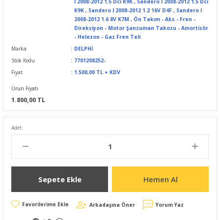
I 2008-2012 1.5 Dci K9K
,
Sandero I 2008-2012 1.5 Dci
K9K
,
Sandero I 2008-2012 1.2 16V D4F
,
Sandero I
2008-2012 1.6 8V K7M
,
Ön Takım - Aks - Fren -
Direksiyon - Motor Şanzuman Takozu - Amortisör
- Helezon - Gaz Fren Teli
Marka
DELPHİ
Stok Kodu
7701208252-
Fiyat
1.500,00 TL + KDV
Ürün Fiyatı
1.800,00 TL
Adet:
Sepete Ekle
Hemen Al
Arkadaşına Öner
Yorum Yaz