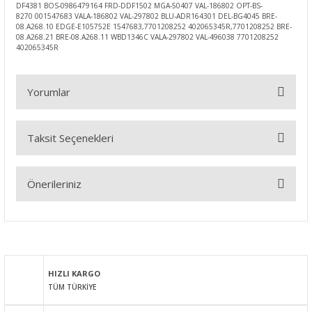
DF4381 BOS-0986479164 FRD-DDF1502 MGA-50407 VAL-186802 OPT-BS-
8270 001547683 VALA-186802 VAL-297802 BLU-ADR164301 DEL-BG4045 BRE-
08.A268.10 EDGE-E105752E 1547683,7701208252 402065345R,7701208252 BRE-
08.A268.21 BRE-08.A268.11 WBD1346C VALA-297802 VAL-496038 7701208252
402065345R
Yorumlar
Taksit Seçenekleri
Bu ürüne ilk yorumu siz yapın!
Önerileriniz
Yorum Yaz
Bu ürünün fiyat bilgisi, resim, ürün açıklamalarında ve diğer
konularda yetersiz gördüğünüz noktaları öneri formunu
kullanarak tarafımıza iletebilirsiniz.
Görüş ve önerileriniz için teşekkür ederiz.
HIZLI KARGO
TÜM TÜRKİYE
Ürün resmi kalitesiz, bozuk veya görüntülenemiyor.
Ürün açıklamasında eksik bilgiler bulunuyor.