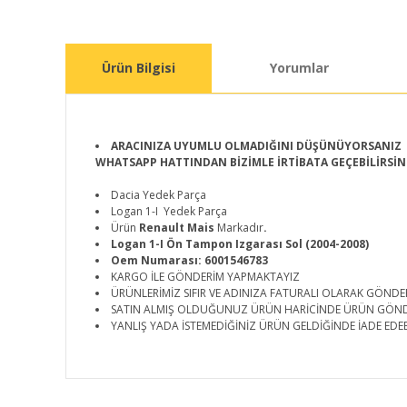
Ürün Bilgisi
Yorumlar
ARACINIZA UYUMLU OLMADIĞINI DÜŞÜNÜYORSANIZ
WHATSAPP HATTINDAN BİZİMLE İRTİBATA GEÇEBİLİRSİN
Dacia Yedek Parça
Logan 1-I Yedek Parça
Ürün
Renault Mais
Markadır
.
Logan 1-I Ön Tampon Izgarası Sol (2004-2008)
Oem Numarası: 6001546783
KARGO İLE GÖNDERİM YAPMAKTAYIZ
ÜRÜNLERİMİZ SIFIR VE ADINIZA FATURALI OLARAK GÖNDE
SATIN ALMIŞ OLDUĞUNUZ ÜRÜN HARİCİNDE ÜRÜN GÖN
YANLIŞ YADA İSTEMEDİĞİNİZ ÜRÜN GELDİĞİNDE İADE EDEB
Bu ürünün fiyat bilgisi, resim, ürün açıklamalarında ve d
Görüş ve önerileriniz için teşekkür ederiz.