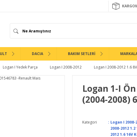
KARGOM
ULT
DACIA
BAKIM SETLERİ
MARKAL
Logan I Yedek Parça
Logan I 2008-2012
Logan I 2008-2012 1.6 8
Logan 1-I Ön
(2004-2008) 
Kategori
Logan I 2008-
2008-2012 1.2
2012 1.6 16V 