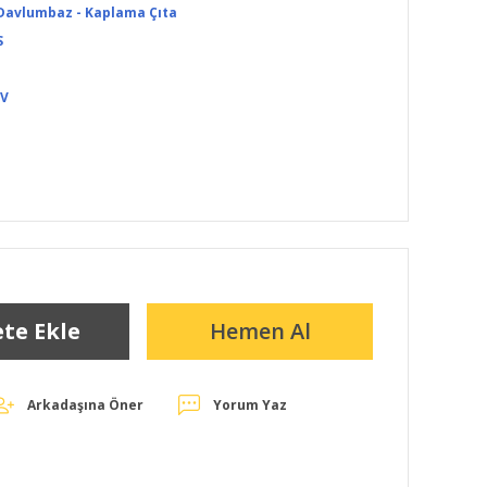
 Davlumbaz - Kaplama Çıta
S
DV
te Ekle
Hemen Al
Arkadaşına Öner
Yorum Yaz