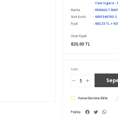
Cam Izgara -
Marka
RENAULT MAİ
Stok Kodu
6001546783-2
Fiyat
683,33 TL + K
Ürün Fiyatı
820,00 TL
Adet:
Sepe
Paylaş: