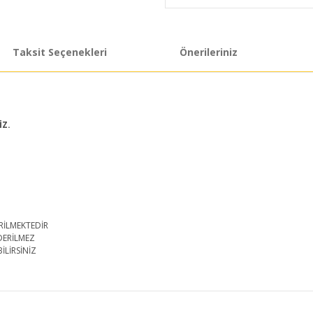
Taksit Seçenekleri
Önerileriniz
İZ.
RİLMEKTEDİR
DERİLMEZ
İLİRSİNİZ
iğer konularda yetersiz gördüğünüz noktaları öneri formunu kullanarak taraf