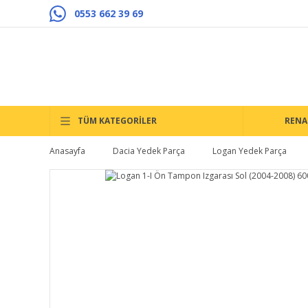
0553 662 39 69
TÜM KATEGORİLER
RENA
Anasayfa
Dacia Yedek Parça
Logan Yedek Parça