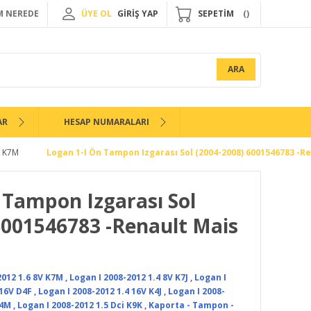
 NEREDE
ÜYE OL
GİRİŞ YAP
SEPETİM
ARA
AR
HESAP NUMARALARI
V K7M
Logan 1-I Ön Tampon Izgarası Sol (2004-2008) 6001546783 -R
 Tampon Izgarası Sol
6001546783 -Renault Mais
2012 1.6 8V K7M
,
Logan I 2008-2012 1.4 8V K7J
,
Logan I
 16V D4F
,
Logan I 2008-2012 1.4 16V K4J
,
Logan I 2008-
K4M
,
Logan I 2008-2012 1.5 Dci K9K
,
Kaporta - Tampon -