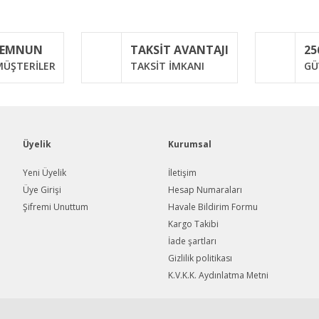
Bu ürüne ilk yorumu siz yapın!
MEMNUN
TAKSİT AVANTAJI
25
Yorum Yaz
ÜŞTERİLER
TAKSİT İMKANI
GÜ
Üyelik
Kurumsal
Yeni Üyelik
İletişim
Üye Girişi
Hesap Numaraları
Şifremi Unuttum
Havale Bildirim Formu
Gönder
Kargo Takibi
İade şartları
Gizlilik politikası
K.V.K.K. Aydınlatma Metni