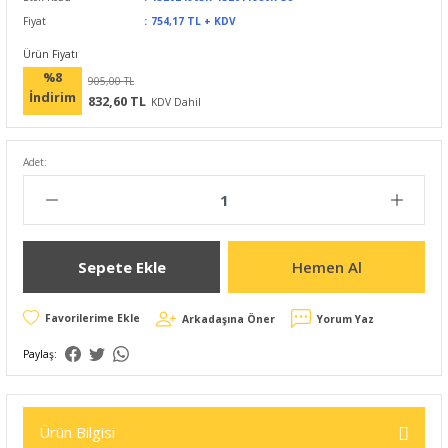
Fiyat
754,17 TL + KDV
Ürün Fiyatı
%8
905,00 TL
İndirim
832,60 TL
KDV Dahil
Adet:
Sepete Ekle
Hemen Al
Arkadaşına Öner
Yorum Yaz
Paylaş:
Ürün Bilgisi