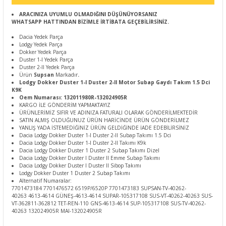
ARACINIZA UYUMLU OLMADIĞINI DÜŞÜNÜYORSANIZ
WHATSAPP HATTINDAN BİZİMLE İRTİBATA GEÇEBİLİRSİNİZ.
Dacia Yedek Parça
Lodgy Yedek Parça
Dokker Yedek Parça
Duster 1-I Yedek Parça
Duster 2-II Yedek Parça
Ürün
Supsan
Markadır
.
Lodgy Dokker Duster 1-I Duster 2-II Motor Subap Gaydı Takım 1.5 Dci
K9K
Oem Numarası: 132011980R-132024905R
KARGO İLE GÖNDERİM YAPMAKTAYIZ
ÜRÜNLERİMİZ SIFIR VE ADINIZA FATURALI OLARAK GÖNDERİLMEKTEDİR
SATIN ALMIŞ OLDUĞUNUZ ÜRÜN HARİCİNDE ÜRÜN GÖNDERİLMEZ
YANLIŞ YADA İSTEMEDİĞİNİZ ÜRÜN GELDİĞİNDE İADE EDEBİLİRSİNİZ
Dacia Lodgy Dokker Duster 1-I Duster 2-II Subap Takımı 1.5 Dci
Dacia Lodgy Dokker Duster 1-I Duster 2-II Takımı K9k
Dacia Lodgy Dokker Duster 1 Duster 2 Subap Takımı Dizel
Dacia Lodgy Dokker Duster I Duster II Emme Subap Takımı
Dacia Lodgy Dokker Duster I Duster II Sibop Takımı
Lodgy Dokker Duster 1 Duster 2 Subap Takımı
Alternatif Numaralar:
7701473184 7701476572 6519P/6520P 7701473183 SUPSAN-TV-40262-
40263 4613-4614 GÜNEŞ-4613-4614 SUPAR-105317108 SUS-VT-40262-40263 SUS-
VT-362811-362812 TET-REN-110 GNS-4613-4614 SUP-105317108 SUS-TV-40262-
40263 132024905R MAI-132024905R