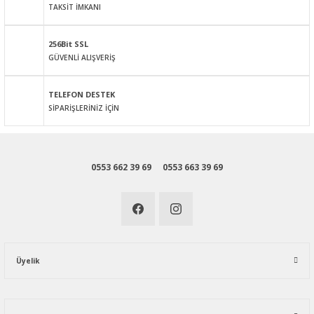
TAKSİT İMKANI
256Bit SSL
GÜVENLİ ALIŞVERİŞ
Gönder
TELEFON DESTEK
SİPARİŞLERİNİZ İÇİN
0553 662 39 69
0553 663 39 69
Üyelik