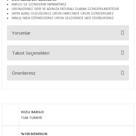
KARGO İLE GÖNDERİM YAPMAKTAYIZ
ÜRÜNLERİMİZ SIFIR VE ADINIZA FATURALI OLARAK GÖNDERİLMEKTEDİR
SATIN ALMIŞ OLDUĞUNUZ ÜRÜN HARİCİNDE ÜRÜN GÖNDERİLMEZ
YANLIŞ YADA İSTEMEDİĞİNİZ ÜRÜN GELDİĞİNDE İADE EDEBİLİRSİNİZ
Yorumlar
Taksit Seçenekleri
Bu ürüne ilk yorumu siz yapın!
Önerileriniz
Yorum Yaz
Bu ürünün fiyat bilgisi, resim, ürün açıklamalarında ve diğer
konularda yetersiz gördüğünüz noktaları öneri formunu
kullanarak tarafımıza iletebilirsiniz.
Görüş ve önerileriniz için teşekkür ederiz.
HIZLI KARGO
TÜM TÜRKİYE
Ürün resmi kalitesiz, bozuk veya görüntülenemiyor.
Ürün açıklamasında eksik bilgiler bulunuyor.
%100 MEMNUN