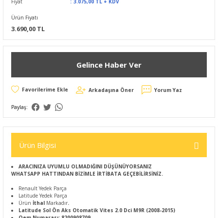
Fiyat
3.075,00 TL + KDV
Ürün Fiyatı
3.690,00 TL
Gelince Haber Ver
Arkadaşına Öner
Yorum Yaz
Paylaş:
Ürün Bilgisi
ARACINIZA UYUMLU OLMADIĞINI DÜŞÜNÜYORSANIZ
WHATSAPP HATTINDAN BİZİMLE İRTİBATA GEÇEBİLİRSİNİZ.
Renault Yedek Parça
Latitude Yedek Parça
Ürün
İthal
Markadır
.
Latitude Sol Ön Aks Otomatik Vites 2.0 Dci M9R (2008-2015)
Oem Numarası: 8200908709