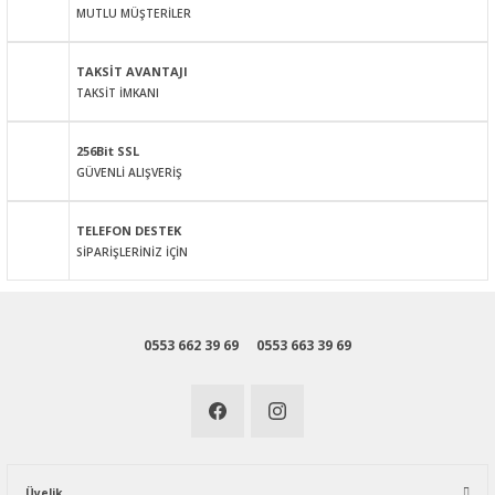
Ürün bilgilerinde hatalar bulunuyor.
MUTLU MÜŞTERİLER
Ürün fiyatı diğer sitelerden daha pahalı.
Bu ürüne benzer farklı alternatifler olmalı.
TAKSİT AVANTAJI
TAKSİT İMKANI
256Bit SSL
GÜVENLİ ALIŞVERİŞ
Gönder
TELEFON DESTEK
SİPARİŞLERİNİZ İÇİN
0553 662 39 69
0553 663 39 69
Üyelik